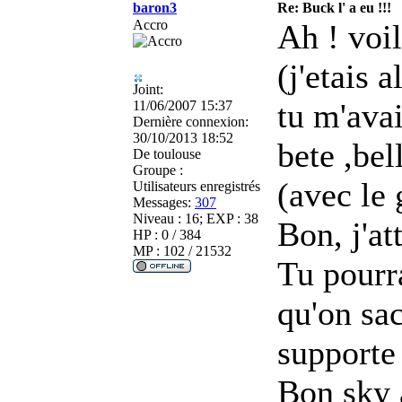
baron3
Re: Buck l' a eu !!!
Accro
Ah ! vo
(j'etais 
Joint:
tu m'avai
11/06/2007 15:37
Dernière connexion:
30/10/2013 18:52
bete ,bel
De
toulouse
Groupe :
(avec le 
Utilisateurs enregistrés
Messages:
307
Niveau : 16; EXP : 38
Bon, j'at
HP : 0 / 384
MP : 102 / 21532
Tu pourra
qu'on sac
supporte
Bon sky 