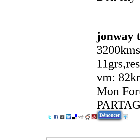
jonway 
3200kms ,
11grs,res
vm: 82km
Mon For
PARTAG
Dénoncer