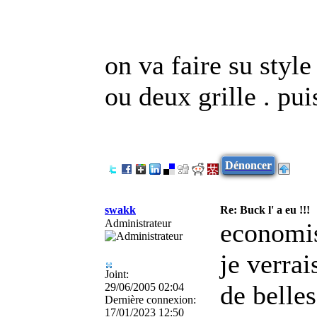
on va faire su style
ou deux grille . pui
Dénoncer
swakk
Re: Buck l' a eu !!!
Administrateur
economis
je verra
Joint:
de belles
29/06/2005 02:04
Dernière connexion:
17/01/2023 12:50