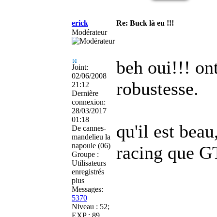
erick
Re: Buck là eu !!!
Modérateur
beh oui!!! ont
Joint:
02/06/2008
robustesse.
21:12
Dernière
connexion:
28/03/2017
01:18
qu'il est beau
De
cannes-
mandelieu la
napoule (06)
racing que G
Groupe :
Utilisateurs
enregistrés
plus
Messages:
5370
Niveau : 52;
EXP : 89