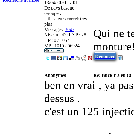
Recherche avancée
13/04/2020 17:01
De
pays basque
Groupe :
Utilisateurs enregistrés
plus
Messages:
3047
Qui ne te
Niveau : 43; EXP : 28
HP : 0 / 1057
monture!
MP : 1015 / 56924
Dénoncer
Anonymes
Re: Buck l' a eu !!!
ben en vrai , ya pa
dessus .
c'est un 125 inject