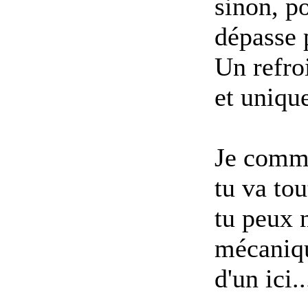
sinon, p
dépasse 
Un refroi
et uniqu
Je comme
tu va to
tu peux 
mécaniqu
d'un ici..