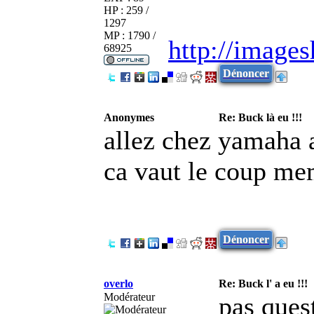
HP : 259 /
1297
MP : 1790 /
http://image
68925
Dénoncer
Anonymes
Re: Buck là eu !!!
allez chez yamaha a
ca vaut le coup mem
Dénoncer
overlo
Re: Buck l' a eu !!!
Modérateur
pas ques