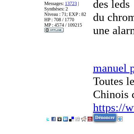
des leds
Messages:
13723
|
Synthèses:
2
du chro
Niveau : 71; EXP : 82
HP : 708 / 1770
MP : 4574 / 109215
une alarm
manuel 
Toutes l
Chinois 
https://
Dénoncer