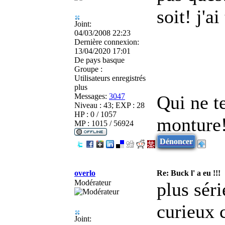
soit! j'a
Joint:
04/03/2008 22:23
Dernière connexion:
13/04/2020 17:01
De
pays basque
Groupe :
Utilisateurs enregistrés
plus
Messages:
3047
Qui ne te
Niveau : 43; EXP : 28
HP : 0 / 1057
monture!
MP : 1015 / 56924
Dénoncer
overlo
Re: Buck l' a eu !!!
Modérateur
plus sér
curieux 
Joint: