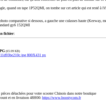
gle, quand on tape 1P52QMI, on tombe sur cet article qui est resté à l'é
 photo comparative si dessous, a gauche une culasses haute (Keeway, mêm
tandard gy6 152QMI
n fichier
:
JPG
(65.09 KB)
s pièces détachées pour votre scooter Chinois dans notre boutique
scount et en livraison 48H00:
https://www.boostycom.fr