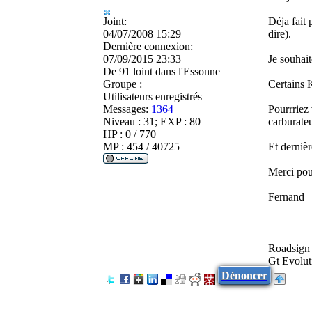
Joint:
Déja fait
04/07/2008 15:29
dire).
Dernière connexion:
07/09/2015 23:33
Je souhai
De
91 loint dans l'Essonne
Groupe :
Certains 
Utilisateurs enregistrés
Messages:
1364
Pourrriez 
Niveau : 31; EXP : 80
carburateu
HP : 0 / 770
MP : 454 / 40725
Et dernièr
Merci pou
Fernand
Roadsign
Gt Evolut
Dénoncer