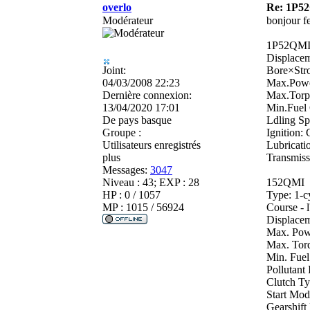
overlo
Re: 1P52
Modérateur
bonjour fe
1P52QM
Displacem
Joint:
Bore×Str
04/03/2008 22:23
Max.Powe
Dernière connexion:
Max.Torp
13/04/2020 17:01
Min.Fuel
De
pays basque
Ldling Sp
Groupe :
Ignition:
Utilisateurs enregistrés
Lubricati
plus
Transmiss
Messages:
3047
Niveau : 43; EXP : 28
152QMI
HP : 0 / 1057
Type: 1-cy
MP : 1015 / 56924
Course - 
Displacem
Max. Pow
Max. Tor
Min. Fue
Pollutan
Clutch Ty
Start Mode
Gearshift