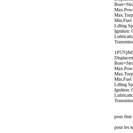
Bore×Str
Max.Powe
Max.Torp
Min.Fuel
Ldling Sp
Ignition:
Lubricati
Transmiss
1P57QMJ
Displacem
Bore×Str
Max.Powe
Max.Torp
Min.Fuel
Ldling Sp
Ignition:
Lubricati
Transmiss
pour finir
pour les t