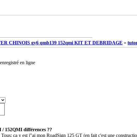
R CHINOIS gy6 qmb139 152qmi KIT ET DEBRIDAGE
»
tutor
enregistré en ligne
/ 152QMI différences ??
 Tous; ça y est j"ai mon RoadSign 125 GT (en fait c'est une constru