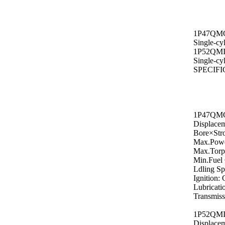
1P47QM
Single-cyl
1P52QMI
Single-cyl
SPECIF
1P47QM
Displacem
Bore×St
Max.Powe
Max.Torp
Min.Fuel
Ldling Sp
Ignition:
Lubricati
Transmiss
1P52QMI
Displacem