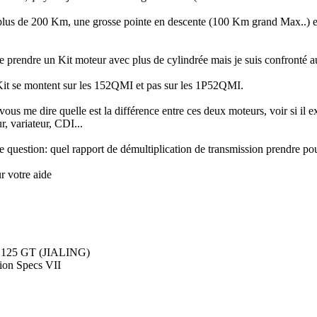
 plus de 200 Km, une grosse pointe en descente (100 Km grand Max..) en 
te prendre un Kit moteur avec plus de cylindrée mais je suis confronté 
Kit se montent sur les 152QMI et pas sur les 1P52QMI.
vous me dire quelle est la différence entre ces deux moteurs, voir si il 
r, variateur, CDI...
e question: quel rapport de démultiplication de transmission prendre po
r votre aide
 125 GT (JIALING)
ion Specs VII