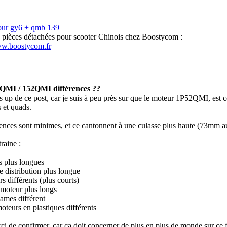
our gy6 + qmb 139
s pièces détachées pour scooter Chinois chez Boostycom :
ww.boostycom.fr
QMI / 152QMI différences ??
s up de ce post, car je suis à peu près sur que le moteur 1P52QMI, est c
 et quads.
rences sont minimes, et ce cantonnent à une culasse plus haute (73mm 
raine :
s plus longues
e distribution plus longue
rs différents (plus courts)
 moteur plus longs
cames différent
oteurs en plastiques différents
rci de confirmer, car ça doit concerner de plus en plus de monde sur ce