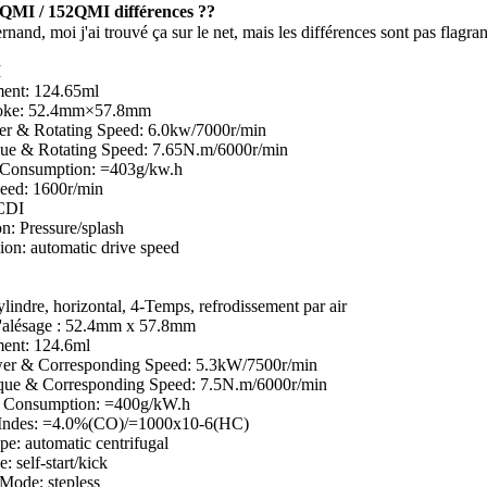
QMI / 152QMI différences ??
rnand, moi j'ai trouvé ça sur le net, mais les différences sont pas flagra
I
ent: 124.65ml
oke: 52.4mm×57.8mm
r & Rotating Speed: 6.0kw/7000r/min
ue & Rotating Speed: 7.65N.m/6000r/min
 Consumption: =403g/kw.h
eed: 1600r/min
 CDI
on: Pressure/splash
ion: automatic drive speed
lindre, horizontal, 4-Temps, refrodissement par air
l'alésage : 52.4mm x 57.8mm
ent: 124.6ml
er & Corresponding Speed: 5.3kW/7500r/min
que & Corresponding Speed: 7.5N.m/6000r/min
l Consumption: =400g/kW.h
t Indes: =4.0%(CO)/=1000x10-6(HC)
pe: automatic centrifugal
: self-start/kick
 Mode: stepless