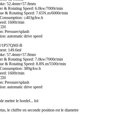
oke: 52.4mm×57.8mm
r & Rotating Speed: 6.0kw/7000r/min
ue & Rotating Speed: 7.65N.m/6000r/min
 Consumption: ≤403g/kw.h
eed: 1600r/min
 CDI
on: Pressure/splash
ion: automatic drive speed
/1P57QMJ-B
ent: 149.6ml
oke: 57.4mm×57.8mm
r & Rotating Speed: 7.0kw/7000r/min
ue & Rotating Speed: 8.8N.m/5500r/min
 Consumption: 389g/kw.h
eed: 1600r/min
 CDI
on: Pressure/splash
ion: automatic drive speed
 de mettre le bordel... lol
etus, le chiffre en seconde position est le diametre