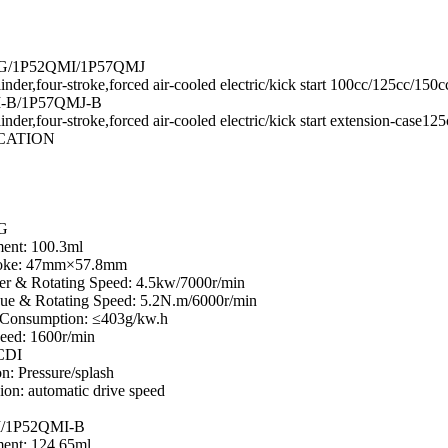
G/1P52QMI/1P57QMJ
inder,four-stroke,forced air-cooled electric/kick start 100cc/125cc/150c
-B/1P57QMJ-B
inder,four-stroke,forced air-cooled electric/kick start extension-case12
ICATION
G
ent: 100.3ml
roke: 47mm×57.8mm
r & Rotating Speed: 4.5kw/7000r/min
ue & Rotating Speed: 5.2N.m/6000r/min
 Consumption: ≤403g/kw.h
eed: 1600r/min
 CDI
on: Pressure/splash
ion: automatic drive speed
/1P52QMI-B
ent: 124.65ml