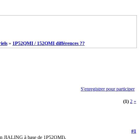
iels
»
1P52QMI / 152QMI différences ??
S'enregistrer pour participer
(1)
2
»
#1
ction JIALING à base de 1P52QMI).