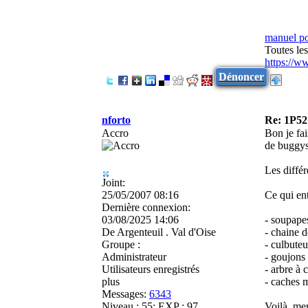
manuel p
Toutes le
https://w
Dénoncer
nforto
Re: 1P52
Accro
Bon je fai
de buggys
Les diffé
Joint:
25/05/2007 08:16
Ce qui ent
Dernière connexion:
03/08/2025 14:06
- soupape
De
Argenteuil . Val d'Oise
- chaine d
Groupe :
- culbuteu
Administrateur
- goujons
Utilisateurs enregistrés
- arbre à 
plus
- caches m
Messages:
6343
Niveau : 55; EXP : 97
Voilà, me