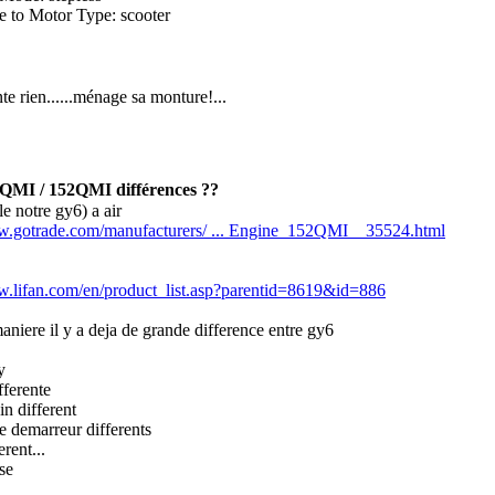
e to Motor Type: scooter
te rien......ménage sa monture!...
QMI / 152QMI différences ??
(le notre gy6) a air
w.gotrade.com/manufacturers/ ... Engine_152QMI__35524.html
w.lifan.com/en/product_list.asp?parentid=8619&id=886
aniere il y a deja de grande difference entre gy6
y
fferente
in different
 demarreur differents
erent...
sse