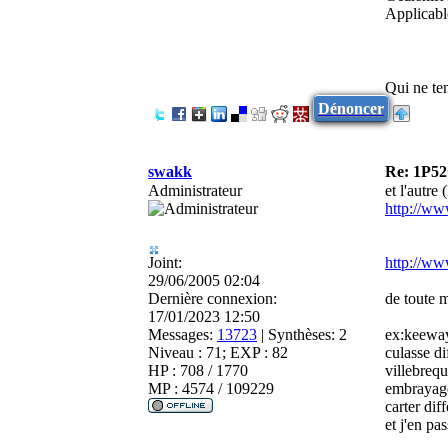
Applicabl
Qui ne ten
Dénoncer
swakk
Re: 1P52
Administrateur
et l'autre 
http://ww
Joint:
http://ww
29/06/2005 02:04
Dernière connexion:
de toute m
17/01/2023 12:50
Messages:
13723
|
Synthèses:
2
ex:keewa
Niveau : 71; EXP : 82
culasse di
HP : 708 / 1770
villebrequ
MP : 4574 / 109229
embrayage
carter diff
et j'en pa