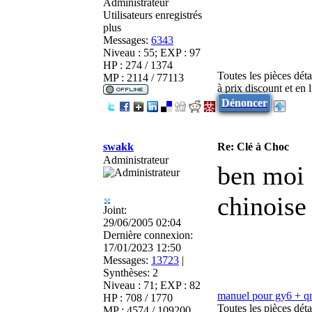
Administrateur
Utilisateurs enregistrés
plus
Messages:
6343
Niveau : 55; EXP : 97
HP : 274 / 1374
Toutes les pièces dét
MP : 2114 / 77113
à prix discount et en
Dénoncer
swakk
Re: Clé à Choc
Administrateur
ben moi 
chinoise 
Joint:
29/06/2005 02:04
Dernière connexion:
17/01/2023 12:50
Messages:
13723
|
Synthèses:
2
Niveau : 71; EXP : 82
manuel pour gy6 + 
HP : 708 / 1770
Toutes les pièces dé
MP : 4574 / 109200