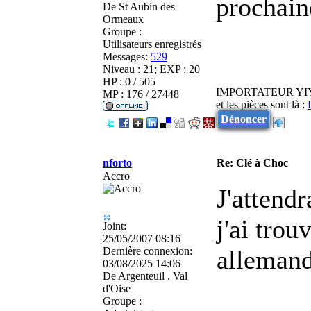
prochain
De
St Aubin des
Ormeaux
Groupe :
Utilisateurs enregistrés
Messages:
529
Niveau : 21; EXP : 20
HP : 0 / 505
IMPORTATEUR YI
MP : 176 / 27448
et les pièces sont là :
Dénoncer
nforto
Re: Clé à Choc
Accro
J'attendr
j'ai tro
Joint:
25/05/2007 08:16
Dernière connexion:
allemand,
03/08/2025 14:06
De
Argenteuil . Val
d'Oise
Groupe :