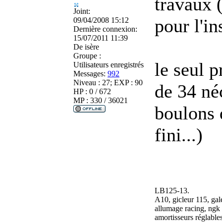
travaux 
Joint:
pour l'in
09/04/2008 15:12
Dernière connexion:
15/07/2011 11:39
De
isère
Groupe :
le seul p
Utilisateurs enregistrés
Messages:
992
Niveau : 27; EXP : 90
de 34 né
HP : 0 / 672
MP : 330 / 36021
boulons 
fini...)
LB125-13.
A10, gicleur 115, gale
allumage racing, ngk 
amortisseurs réglable