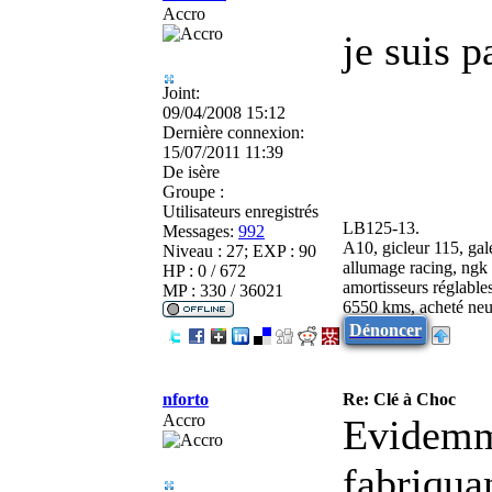
Accro
je suis p
Joint:
09/04/2008 15:12
Dernière connexion:
15/07/2011 11:39
De
isère
Groupe :
Utilisateurs enregistrés
LB125-13.
Messages:
992
A10, gicleur 115, gale
Niveau : 27; EXP : 90
allumage racing, ngk 
HP : 0 / 672
amortisseurs réglable
MP : 330 / 36021
6550 kms, acheté neu
Dénoncer
nforto
Re: Clé à Choc
Accro
Evidemme
fabriquan