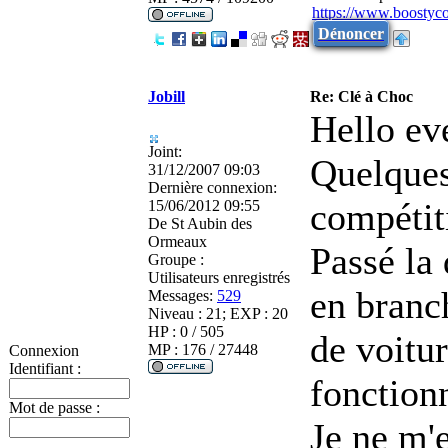
https://www.boostyc
Dénoncer
Jobill
Re: Clé à Choc
Hello ev
Joint:
Quelques
31/12/2007 09:03
Dernière connexion:
compétit
15/06/2012 09:55
De
St Aubin des
Ormeaux
Passé la
Groupe :
Utilisateurs enregistrés
en branc
Messages:
529
Niveau : 21; EXP : 20
HP : 0 / 505
de voitur
MP : 176 / 27448
Connexion
Identifiant :
fonction
Mot de passe :
Je ne m'