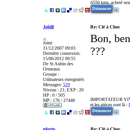
6550 kms, acheté neu
Dénoncer
Jobill
Re: Clé à Choc
Bon, ben 
Joint:
???
31/12/2007 09:03
Dernière connexion:
15/06/2012 09:55
De
St Aubin des
Ormeaux
Groupe :
Utilisateurs enregistrés
Messages:
529
Niveau : 21; EXP : 20
HP : 0 / 505
IMPORTATEUR YI
MP : 176 / 27448
et les pièces sont là :
Dénoncer
nforto
Re: Clé à Choc