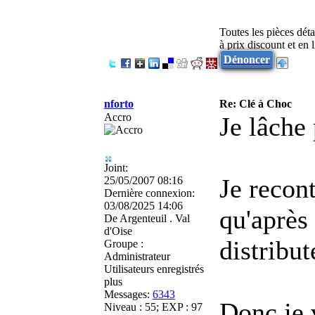
Toutes les pièces dét
à prix discount et en
Dénoncer
nforto
Re: Clé à Choc
Accro
Je lâche 
Joint:
Je recon
25/05/2007 08:16
Dernière connexion:
03/08/2025 14:06
qu'après 
De
Argenteuil . Val
d'Oise
distribu
Groupe :
Administrateur
Utilisateurs enregistrés
plus
Messages:
6343
Donc je 
Niveau : 55; EXP : 97