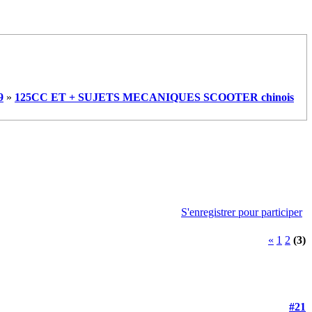
9
»
125CC ET + SUJETS MECANIQUES SCOOTER chinois
S'enregistrer pour participer
«
1
2
(3)
#21