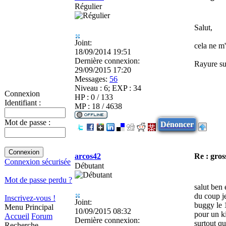
Régulier
Salut,
Joint:
cela ne m'
18/09/2014 19:51
Dernière connexion:
Rayure su
29/09/2015 17:20
Messages:
56
Niveau : 6; EXP : 34
Connexion
HP : 0 / 133
Identifiant :
MP : 18 / 4638
Mot de passe :
Dénoncer
arcos42
Re : gros
Connexion sécurisée
Débutant
Mot de passe perdu ?
salut ben 
du coup je
Inscrivez-vous !
Joint:
buggy le 1
Menu Principal
10/09/2015 08:32
pour un k
Accueil
Forum
Dernière connexion:
surtout qu
Recherche