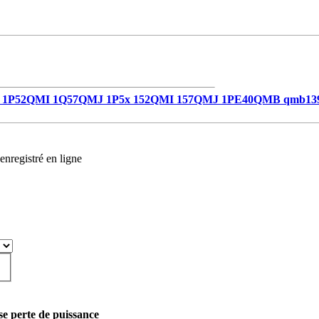
1P52QMI 1Q57QMJ 1P5x 152QMI 157QMJ 1PE40QMB qmb13
enregistré en ligne
se perte de puissance