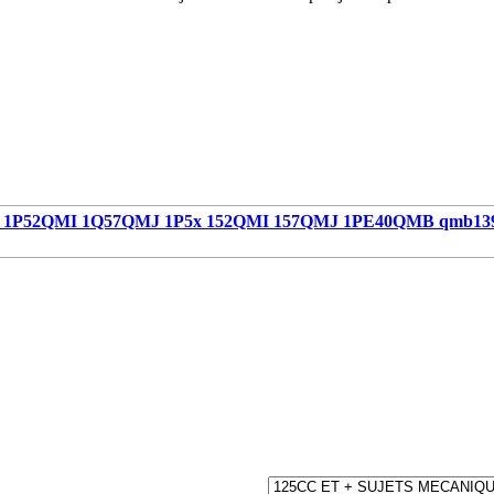
1P52QMI 1Q57QMJ 1P5x 152QMI 157QMJ 1PE40QMB qmb13