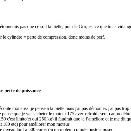
étonnerais pas que ce soit la bielle, pour le Grrr, est ce que tu as vidangé,
r le cylindre = perte de compression, donc moins de perf.
se perte de puissance
écoute moi aussi je pense a la bielle mais j'ai pas démonter. j'ai pas trop
 pense que je vais acheter le moteur 175 avec refroidisseur car au débu
50 c'est limite(et oui 250 kg) il faudrait que je l’améliore et je me dit 
it 180 etc) pour améliorer mon moteur
e niveau tarif a 500 euros j'ai un moteur complet juste a poser