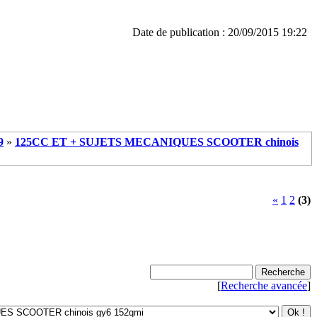
Date de publication : 20/09/2015 19:22
9
»
125CC ET + SUJETS MECANIQUES SCOOTER chinois
«
1
2
(3)
[
Recherche avancée
]