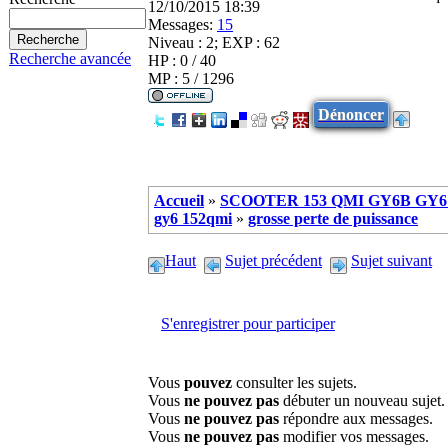
12/10/2015 18:39
Messages:
15
Niveau : 2; EXP : 62
Recherche avancée
HP : 0 / 40
MP : 5 / 1296
Dénoncer
Accueil
»
SCOOTER 153 QMI GY6B GY6 
gy6 152qmi
»
grosse perte de puissance
Haut
Sujet précédent
Sujet suivant
S'enregistrer pour participer
Vous
pouvez
consulter les sujets.
Vous
ne pouvez pas
débuter un nouveau sujet.
Vous
ne pouvez pas
répondre aux messages.
Vous
ne pouvez pas
modifier vos messages.