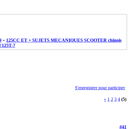
9
»
125CC ET + SUJETS MECANIQUES SCOOTER chinois
YY125T-7
S'enregistrer pour participer
«
1
2
3
4
(5)
#41