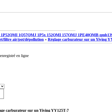
1P52QMI 1Q57QMJ 1P5x 152QMI 157QMJ 1PE40QMB qmb13
/filtre air/pot/dépollution
»
Réglage carburateur sur un Yiying 
enregistré en ligne
age carburateur sur un Yiying YY125T-7