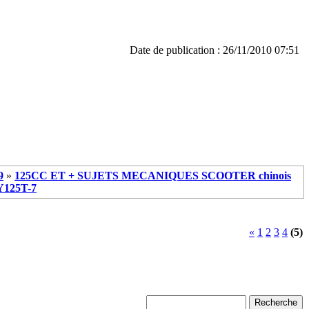
Date de publication : 26/11/2010 07:51
9
»
125CC ET + SUJETS MECANIQUES SCOOTER chinois
YY125T-7
«
1
2
3
4
(5)