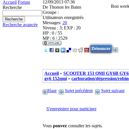
12/09/2013 07:36
Accueil
Forum
Bon week 
De
Thonon les Bains
Recherche
Groupe :
Utilisateurs enregistrés
Messages:
20
Recherche avancée
Niveau : 3; EXP : 20
HP : 0 / 55
MP : 6 / 2529
Dénoncer
Accueil
»
SCOOTER 153 QMI GY6B GY6 
gy6 152qmi
»
carburation/dépression/robinet
Haut
Sujet précédent
Sujet suivant
S'enregistrer pour participer
Vous
pouvez
consulter les sujets.