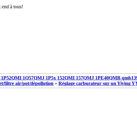
end à tous!
1P52QMI 1Q57QMJ 1P5x 152QMI 157QMJ 1PE40QMB qmb13
/filtre air/pot/dépollution
»
Réglage carburateur sur un Yiying 