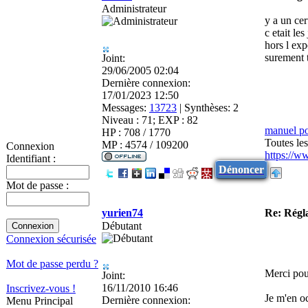
Administrateur
y a un ce
c etait le
hors l exp
surement t
Joint:
29/06/2005 02:04
Dernière connexion:
17/01/2023 12:50
Messages:
13723
|
Synthèses:
2
Niveau : 71; EXP : 82
manuel p
HP : 708 / 1770
Toutes le
MP : 4574 / 109200
Connexion
https://w
Identifiant :
Dénoncer
Mot de passe :
yurien74
Re: Régl
Débutant
Connexion sécurisée
Mot de passe perdu ?
Merci pour
Joint:
16/11/2010 16:46
Inscrivez-vous !
Je m'en o
Dernière connexion:
Menu Principal