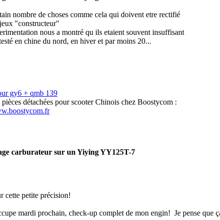
rtain nombre de choses comme cela qui doivent etre rectifié
s jeux "constructeur"
erimentation nous a montré qu ils etaient souvent insuffisant
esté en chine du nord, en hiver et par moins 20...
our gy6 + qmb 139
s pièces détachées pour scooter Chinois chez Boostycom :
ww.boostycom.fr
age carburateur sur un Yiying YY125T-7
 cette petite précision!
ccupe mardi prochain, check-up complet de mon engin!
Je pense que ç