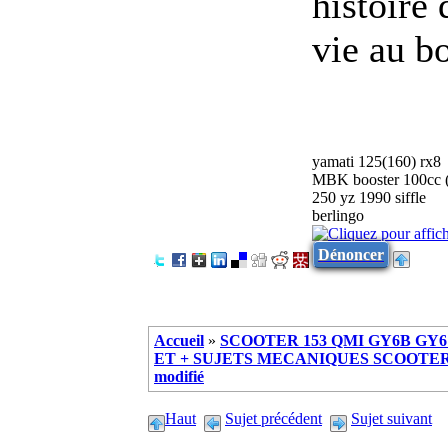
histoire 
vie au b
yamati 125(160) rx8
MBK booster 100cc 
250 yz 1990 siffle
berlingo
Dénoncer
Accueil
»
SCOOTER 153 QMI GY6B GY6 
ET + SUJETS MECANIQUES SCOOTER ch
modifié
Haut
Sujet précédent
Sujet suivant