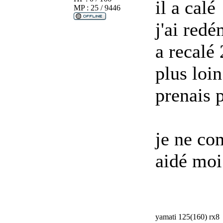
il a calé
MP : 25 / 9446
j'ai redé
a recalé
plus loin
prenais p
je ne co
aidé moi
yamati 125(160) rx8