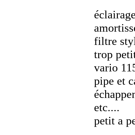
éclairag
amortiss
filtre s
trop peti
vario 11
pipe et 
échappe
etc....
petit a p