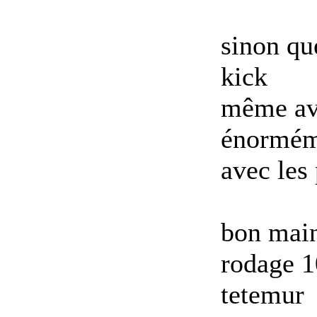
sinon qu
kick
même ave
énormém
avec les 
bon main
rodage 1
tetemur