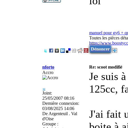
lol
manuel pour gy6 + 
Toutes les pièces dé
https://www.boostyc
Dénoncer
nforto
Re: scoot modifié
Accro
Je suis 
125cc, f
Joint:
25/05/2007 08:16
Dernière connexion:
03/08/2025 14:06
J'ai fait
De
Argenteuil . Val
d'Oise
boite à ai
Groupe :