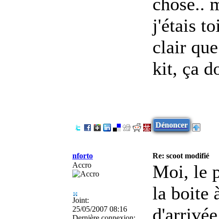
chose.. m
j'étais t
clair qu
kit, ça 
Dénoncer
nforto
Re: scoot modifié
Accro
Moi, le 
la boite 
Joint:
d'arrivée
25/05/2007 08:16
Dernière connexion: