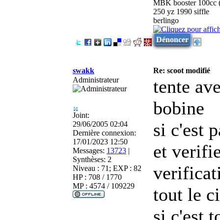
MBK booster 100cc 
250 yz 1990 siffle
berlingo
Dénoncer
swakk
Re: scoot modifié
Administrateur
tente ave
bobine
Joint:
si c'est
29/06/2005 02:04
Dernière connexion:
17/01/2023 12:50
et verifi
Messages:
13723
|
Synthèses:
2
verifica
Niveau : 71; EXP : 82
HP : 708 / 1770
MP : 4574 / 109229
tout le c
si c'est 