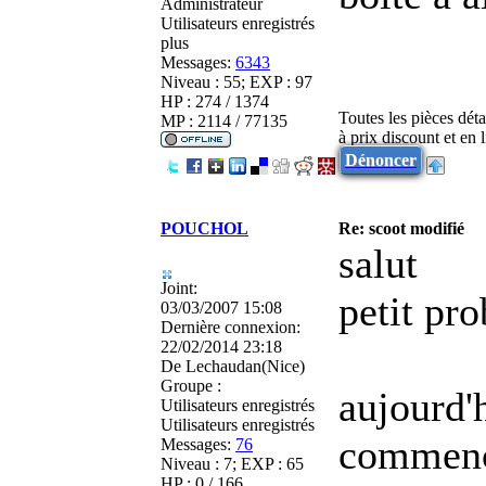
Administrateur
Utilisateurs enregistrés
plus
Messages:
6343
Niveau : 55; EXP : 97
HP : 274 / 1374
Toutes les pièces dét
MP : 2114 / 77135
à prix discount et en
Dénoncer
POUCHOL
Re: scoot modifié
salut
Joint:
petit pr
03/03/2007 15:08
Dernière connexion:
22/02/2014 23:18
De
Lechaudan(Nice)
Groupe :
aujourd'h
Utilisateurs enregistrés
Utilisateurs enregistrés
commencé
Messages:
76
Niveau : 7; EXP : 65
HP : 0 / 166