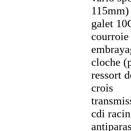
115mm)
galet 10
courroie
embrayag
cloche (
ressort 
crois
transmis
cdi raci
antiparas