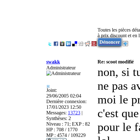
Toutes les pièces dét
à prix discount et en
Dénoncer
swakk
Re: scoot modifié
Administrateur
non, si t
ne pas av
Joint:
moi le p
29/06/2005 02:04
Dernière connexion:
17/01/2023 12:50
c'est qu
Messages:
13723
|
Synthèses:
2
pour le f
Niveau : 71; EXP : 82
HP : 708 / 1770
MP : 4574 / 109229