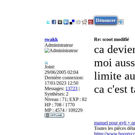
Dénoncer
swakk
Re: scoot modifié
Administrateur
ca devie
moi auss
Joint:
limite a
29/06/2005 02:04
Dernière connexion:
17/01/2023 12:50
ca c'est 
Messages:
13723
|
Synthèses:
2
Niveau : 71; EXP : 82
HP : 708 / 1770
MP : 4574 / 109229
manuel pour gy6 + 
Toutes les pièces dé
https://www.boostyc