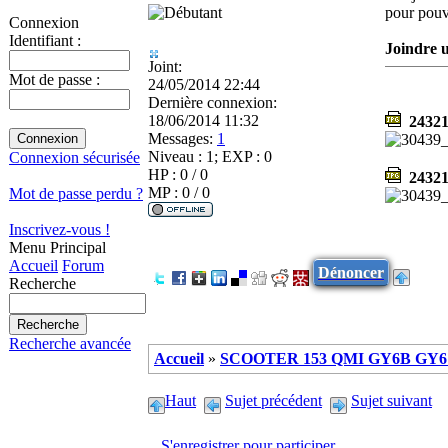
pour pouvo
Connexion
Identifiant :
Joindre u
Joint:
Mot de passe :
24/05/2014 22:44
Dernière connexion:
18/06/2014 11:32
243213
Messages:
1
Niveau : 1; EXP : 0
Connexion sécurisée
HP : 0 / 0
243213
MP : 0 / 0
Mot de passe perdu ?
Inscrivez-vous !
Menu Principal
Accueil
Forum
Dénoncer
Recherche
Recherche avancée
Accueil
»
SCOOTER 153 QMI GY6B GY6 
Haut
Sujet précédent
Sujet suivant
S'enregistrer pour participer