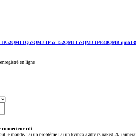
1P52QMI 1Q57QMJ 1P5x 152QMI 157QMJ 1PE40QMB qmb13
enregistré en ligne
 connecteur cdi
ut le monde, j'ai un problème j'ai un kymco agilty rs naked 2t, j'aimera