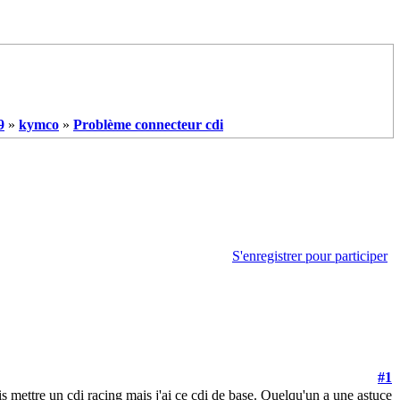
9
»
kymco
»
Problème connecteur cdi
S'enregistrer pour participer
#1
is mettre un cdi racing mais j'ai ce cdi de base. Quelqu'un a une astuce