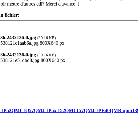
ir mettre d'autres cdi? Merci d'avance :)
n fichier
:
6-2432136-0.jpg
(30.16 KB)
6-2432136-0.jpg
(30.16 KB)
1P52QMI 1Q57QMJ 1P5x 152QMI 157QMJ 1PE40QMB qmb13