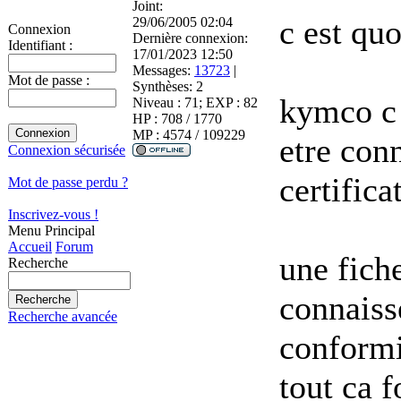
Joint:
c est quo
29/06/2005 02:04
Connexion
Dernière connexion:
Identifiant :
17/01/2023 12:50
Messages:
13723
|
Mot de passe :
Synthèses:
2
kymco c e
Niveau : 71; EXP : 82
HP : 708 / 1770
MP : 4574 / 109229
etre conn
Connexion sécurisée
certifica
Mot de passe perdu ?
Inscrivez-vous !
Menu Principal
Accueil
Forum
une fiche
Recherche
connaisse
Recherche avancée
conformi
tout ca 