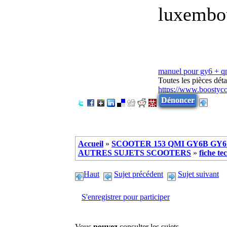
luxembo
manuel pour gy6 + 
Toutes les pièces dé
https://www.boostyc
Dénoncer
Accueil
»
SCOOTER 153 QMI GY6B GY6 
AUTRES SUJETS SCOOTERS
»
fiche te
Haut
Sujet précédent
Sujet suivant
S'enregistrer pour participer
Vous
pouvez
consulter les sujets.