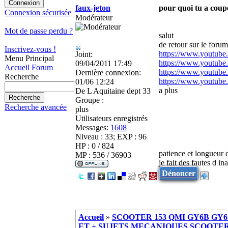
faux-jeton
pour quoi tu a coup
Connexion sécurisée
Modérateur
Mot de passe perdu ?
salut
de retour sur le foru
Inscrivez-vous !
https://www.youtub
Joint:
Menu Principal
https://www.youtu
09/04/2011 17:49
Accueil
Forum
https://www.youtu
Dernière connexion:
Recherche
https://www.youtu
01/06 12:24
a plus
De
L Aquitaine dept 33
Groupe :
Recherche avancée
plus
Utilisateurs enregistrés
Messages:
1608
Niveau : 33; EXP : 96
HP : 0 / 824
patience et longueur 
MP : 536 / 36903
je fait des fautes d in
Dénoncer
Accueil
»
SCOOTER 153 QMI GY6B GY6 
ET + SUJETS MECANIQUES SCOOTER ch