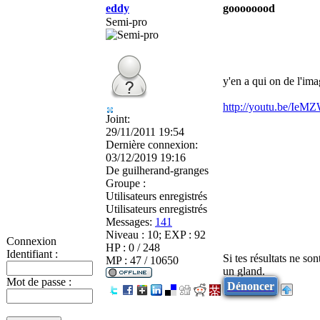
eddy
goooooood
Semi-pro
y'en a qui on de l'imag
http://youtu.be/I
Joint:
29/11/2011 19:54
Dernière connexion:
03/12/2019 19:16
De
guilherand-granges
Groupe :
Utilisateurs enregistrés
Utilisateurs enregistrés
Messages:
141
Niveau : 10; EXP : 92
Connexion
HP : 0 / 248
Identifiant :
Si tes résultats ne so
MP : 47 / 10650
un gland.
Mot de passe :
Dénoncer