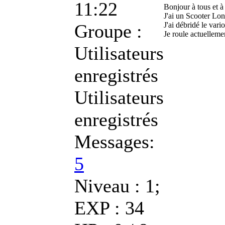
11:22
Bonjour à tous et à 
J'ai un Scooter Lon
Groupe :
J'ai débridé le var
Je roule actuelleme
Utilisateurs
enregistrés
Utilisateurs
enregistrés
Messages:
5
Niveau : 1;
EXP : 34