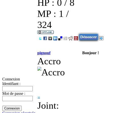
HP : 0 / 8
MP : 1 /
324
Dénoncer
pignouf
Bonjour !
Accro
Connexion
Identifiant :
Mot de passe :
Joint: