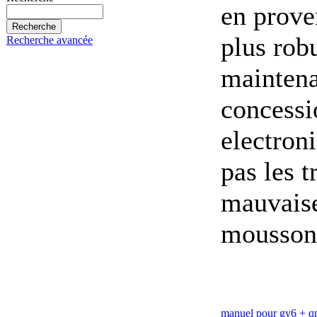
en proven
plus rob
Recherche avancée
maintena
concessi
electron
pas les t
mauvaise 
mousson
manuel pour gy6 + 