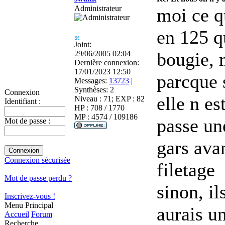
Administrateur
moi ce qu
en 125 q
Joint:
bougie, 
29/06/2005 02:04
Dernière connexion:
17/01/2023 12:50
parcque 
Messages:
13723
|
Synthèses:
2
Connexion
elle n es
Niveau : 71; EXP : 82
Identifiant :
HP : 708 / 1770
MP : 4574 / 109186
passe une
Mot de passe :
gars avan
Connexion sécurisée
filetage
Mot de passe perdu ?
sinon, il
Inscrivez-vous !
Menu Principal
aurais u
Accueil
Forum
Recherche