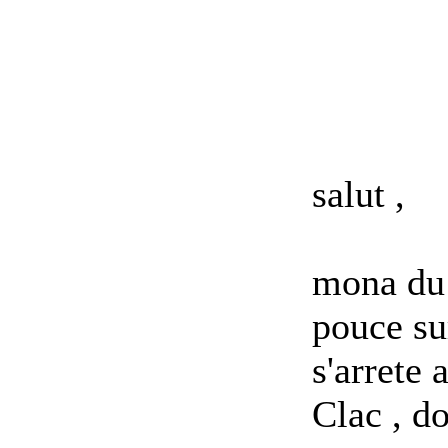
salut ,
mon
a du
pouce sur
s'arrete
Clac , do