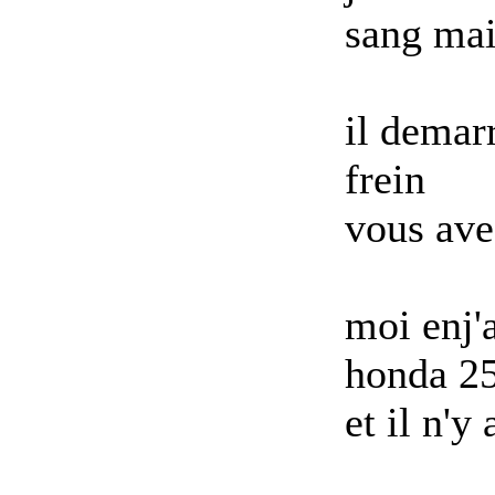
sang mais
il demarr
frein
vous ave
moi en
j'
honda 25
et il n'y 