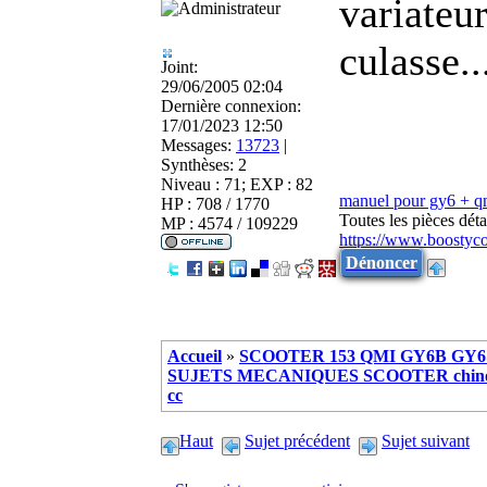
variateu
culasse..
Joint:
29/06/2005 02:04
Dernière connexion:
17/01/2023 12:50
Messages:
13723
|
Synthèses:
2
Niveau : 71; EXP : 82
manuel pour gy6 + 
HP : 708 / 1770
Toutes les pièces dé
MP : 4574 / 109229
https://www.boostyc
Dénoncer
Accueil
»
SCOOTER 153 QMI GY6B GY6 
SUJETS MECANIQUES SCOOTER chinoi
cc
Haut
Sujet précédent
Sujet suivant