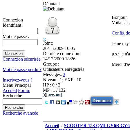
Débutant
Bonjour,
Connexion
Voila j'a
Identifiant :
Config de
Mot de passe :
Joint:
Je ne m'y 
20/11/2009 16:05
Dernière connexion:
p.s.: je n
14/12/2009 18:26
Connexion sécurisée
Groupe :
Merci d'a
Utilisateurs enregistrés
Mot de passe perdu ?
Messages:
3
Niveau : 1; EXP : 10
Inscrivez-vous !
HP : 0 / 2
Menu Principal
MP : 1 / 132
Accueil
Forum
Recherche
Dénoncer
Recherche avancée
Accueil
»
SCOOTER 153 QMI GY6B GY6 