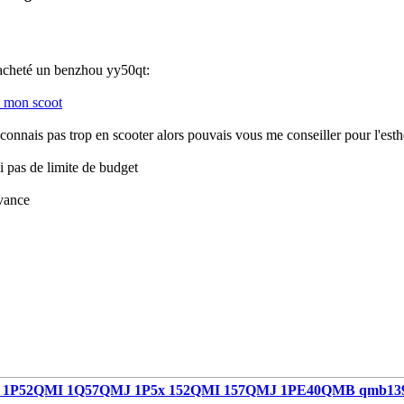
i acheté un benzhou yy50qt:
 mon scoot
connais pas trop en scooter alors pouvais vous me conseiller pour l'esth
'ai pas de limite de budget
vance
1P52QMI 1Q57QMJ 1P5x 152QMI 157QMJ 1PE40QMB qmb13