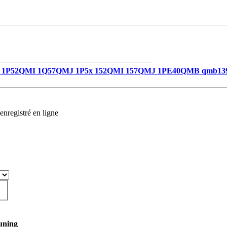
1P52QMI 1Q57QMJ 1P5x 152QMI 157QMJ 1PE40QMB qmb13
enregistré en ligne
uning