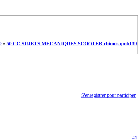
9
»
50 CC SUJETS MECANIQUES SCOOTER chinois qmb139
S'enregistrer pour participer
#1