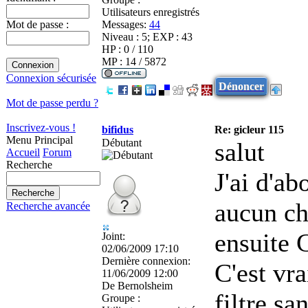
Utilisateurs enregistrés
Messages:
44
Mot de passe :
Niveau : 5; EXP : 43
HP : 0 / 110
MP : 14 / 5872
Connexion sécurisée
Dénoncer
Mot de passe perdu ?
Inscrivez-vous !
bifidus
Re: gicleur 115
Menu Principal
Débutant
salut
Accueil
Forum
Recherche
J'ai d'ab
aucun c
Recherche avancée
ensuite 
Joint:
02/06/2009 17:10
Dernière connexion:
C'est vra
11/06/2009 12:00
De
Bernolsheim
filtre sa
Groupe :