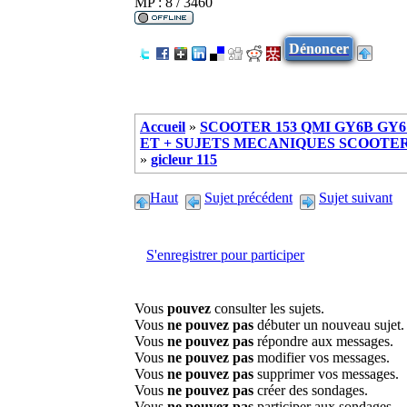
MP : 8 / 3460
Dénoncer
Accueil
»
SCOOTER 153 QMI GY6B GY6 
ET + SUJETS MECANIQUES SCOOTER ch
»
gicleur 115
Haut
Sujet précédent
Sujet suivant
S'enregistrer pour participer
Vous
pouvez
consulter les sujets.
Vous
ne pouvez pas
débuter un nouveau sujet.
Vous
ne pouvez pas
répondre aux messages.
Vous
ne pouvez pas
modifier vos messages.
Vous
ne pouvez pas
supprimer vos messages.
Vous
ne pouvez pas
créer des sondages.
Vous
ne pouvez pas
participer aux sondages.