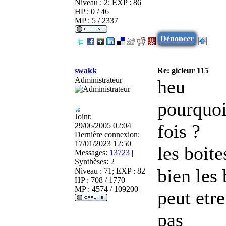
Niveau : 2; EXP : 86
HP : 0 / 46
MP : 5 / 2337
Dénoncer
swakk
Re: gicleur 115
Administrateur
heu
pourquoi
Joint:
fois ?
29/06/2005 02:04
Dernière connexion:
17/01/2023 12:50
les boite
Messages:
13723
|
Synthèses:
2
bien les 
Niveau : 71; EXP : 82
HP : 708 / 1770
MP : 4574 / 109200
peut etr
pas