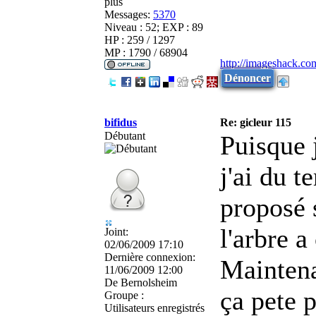
plus
Messages:
5370
Niveau : 52; EXP : 89
HP : 259 / 1297
MP : 1790 / 68904
http://imageshack.co
Dénoncer
bifidus
Re: gicleur 115
Débutant
Puisque 
j'ai du t
proposé s
l'arbre a
Joint:
02/06/2009 17:10
Dernière connexion:
Maintena
11/06/2009 12:00
De
Bernolsheim
ça pete p
Groupe :
Utilisateurs enregistrés