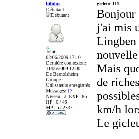
bifidus
gicleur 115
Débutant
Bonjour
j'ai mis
Lingben 
nouvelle
Joint:
02/06/2009 17:10
Dernière connexion:
Mais quo
11/06/2009 12:00
De
Bernolsheim
de riches
Groupe :
Utilisateurs enregistrés
Messages:
17
possible
Niveau : 2; EXP : 86
HP : 0 / 46
km/h lor
MP : 5 / 2337
Le gicleu