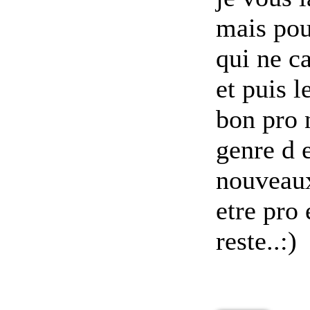
mais pou
qui ne c
et puis l
bon pro 
genre d 
nouveaux 
etre pro 
reste..:)