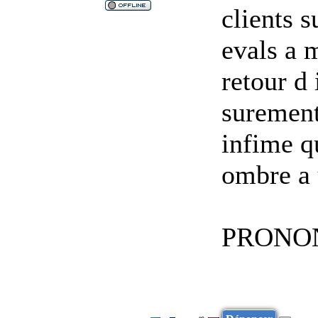
clients 
evals a m
retour d 
surement
infime q
ombre a 
PRONO