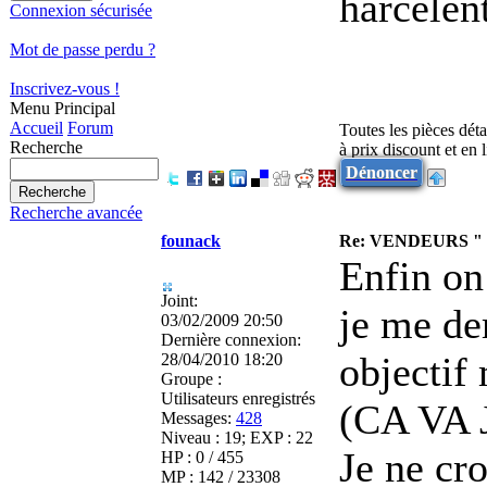
harcèlent
Connexion sécurisée
Mot de passe perdu ?
Inscrivez-vous !
Menu Principal
Accueil
Forum
Toutes les pièces dét
Recherche
à prix discount et en
Dénoncer
Recherche avancée
founack
Re: VENDEURS "
Enfin on 
Joint:
je me dem
03/02/2009 20:50
Dernière connexion:
objectif
28/04/2010 18:20
Groupe :
Utilisateurs enregistrés
(CA VA 
Messages:
428
Niveau : 19; EXP : 22
Je ne cr
HP : 0 / 455
MP : 142 / 23308