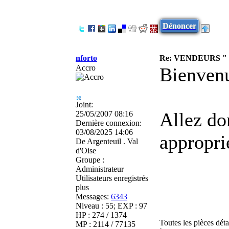
Dénoncer
nforto
Re: VENDEURS "
Accro
Bienvenu
Joint:
Allez do
25/05/2007 08:16
Dernière connexion:
03/08/2025 14:06
approprié
De
Argenteuil . Val
d'Oise
Groupe :
Administrateur
Utilisateurs enregistrés
plus
Messages:
6343
Niveau : 55; EXP : 97
HP : 274 / 1374
Toutes les pièces dét
MP : 2114 / 77135