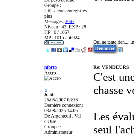
Groupe :
Utilisateurs enregistrés
plus
Messages:
3047
Niveau : 43; EXP : 28
HP : 0 / 1057
MP : 1015 / 56924
Qui ne tente rien.....
Dénoncer
nforto
Re: VENDEURS "
Accro
C'est un
chasse vo
Joint:
25/05/2007 08:16
Dernière connexion:
03/08/2025 14:06
Les éval
De
Argenteuil . Val
d'Oise
seul l'ac
Groupe :
Administrateur