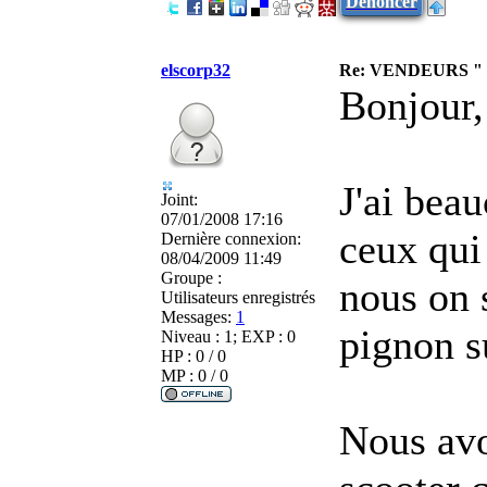
Dénoncer
elscorp32
Re: VENDEURS "
Bonjour,
J'ai bea
Joint:
07/01/2008 17:16
ceux qui
Dernière connexion:
08/04/2009 11:49
Groupe :
nous on 
Utilisateurs enregistrés
Messages:
1
pignon su
Niveau : 1; EXP : 0
HP : 0 / 0
MP : 0 / 0
Nous avo