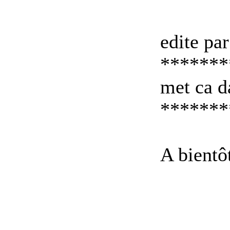
edite pa
*******
met ca d
*******
A bientô