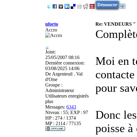
Dénoncer
nforto
Re: VENDEURS "
Accro
Complète
Joint:
Moi en t
25/05/2007 08:16
Dernière connexion:
03/08/2025 14:06
contacte
De
Argenteuil . Val
d'Oise
pour savo
Groupe :
Administrateur
Utilisateurs enregistrés
plus
Messages:
6343
Donc les
Niveau : 55; EXP : 97
HP : 274 / 1374
MP : 2114 / 77135
poisse à 