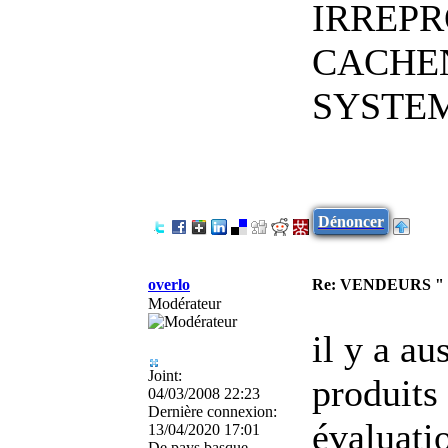
IRREPR
CACHEN
SYSTEM
Dénoncer
overlo
Re: VENDEURS "
Modérateur
il y a au
Joint:
produits
04/03/2008 22:23
Dernière connexion:
évaluatio
13/04/2020 17:01
De
pays basque