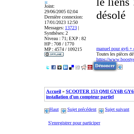
le liens 
Joint:
désolé
29/06/2005 02:04
Dernière connexion:
17/01/2023 12:50
Messages:
13723
|
Synthèses:
2
Niveau : 71; EXP : 82
HP : 708 / 1770
manuel pour gy6 +
MP : 4574 / 109215
Toutes les pièces d
https://www.boosty
Dénoncer
Accueil
»
SCOOTER 153 QMI GY6B GY6 
installation d'un compteur partiel
Haut
Sujet précédent
Sujet suivant
S'enregistrer pour participer