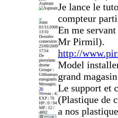
Aspirant
Je lance le tu
compteur part
Joint:
En me servant
01/11/2008
13:10
Dernière
Mr Pirmil).
connexion:
25/09/2009
http://www.pir
17:54
De
pierrelatte
Model install
drome
Groupe :
grand magasin 
Utilisateurs
enregistrés
Messages:
Le support et
36
Niveau : 4;
(Plastique de 
EXP : 76
HP : 0 / 94
MP : 12 /
a nos plastique
4892