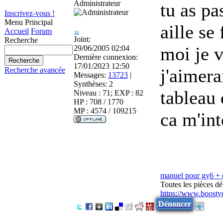
Administrateur
tu as pa
Inscrivez-vous !
Menu Principal
aille se
Accueil
Forum
Joint:
Recherche
moi je v
29/06/2005 02:04
Dernière connexion:
17/01/2023 12:50
j'aimera
Recherche avancée
Messages:
13723
|
Synthèses:
2
tableau
Niveau : 71; EXP : 82
HP : 708 / 1770
MP : 4574 / 109215
ca m'int
manuel pour gy6 +
Toutes les pièces d
https://www.boosty
Dénoncer