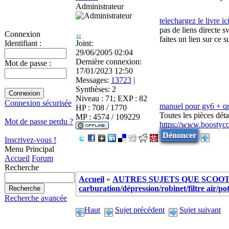
Administrateur
telechargez le livre ic
pas de liens directe s
Connexion
faites un lien sur ce s
Joint:
Identifiant :
29/06/2005 02:04
Dernière connexion:
Mot de passe :
17/01/2023 12:50
Messages:
13723
|
Synthèses:
2
Niveau : 71; EXP : 82
Connexion sécurisée
manuel pour gy6 + 
HP : 708 / 1770
Toutes les pièces dé
MP : 4574 / 109229
Mot de passe perdu ?
https://www.boostyc
Dénoncer
Inscrivez-vous !
Menu Principal
Accueil
Forum
Recherche
Accueil
»
AUTRES SUJETS QUE SCOOTE
carburation/dépression/robinet/filtre air/po
Recherche avancée
Haut
Sujet précédent
Sujet suivant