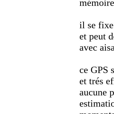
mémoire 
il se fix
et peut 
avec ais
ce GPS s'
et trés e
aucune pe
estimati