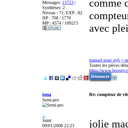
comme ca 
Messages:
13723
|
Synthèses:
2
compteur
Niveau : 71; EXP : 82
HP : 708 / 1770
MP : 4574 / 109215
avec ple
manuel pour gy6 + 
Toutes les pièces dé
https://www.boostyc
Dénoncer
isma
Re: compteur de vi
Semi-pro
jolie mac
Joint:
09/01/2008 22:23