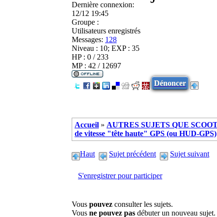
Dernière connexion:
12/12 19:45
Groupe :
Utilisateurs enregistrés
Messages:
128
Niveau : 10; EXP : 35
HP : 0 / 233
MP : 42 / 12697
Dénoncer
Accueil
»
AUTRES SUJETS QUE SCOOTE
de vitesse "tête haute" GPS (ou HUD-GPS)
Haut
Sujet précédent
Sujet suivant
S'enregistrer pour participer
Vous
pouvez
consulter les sujets.
Vous
ne pouvez pas
débuter un nouveau sujet.