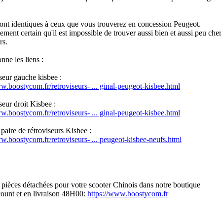
sont identiques à ceux que vous trouverez en concession Peugeot.
llement certain qu'il est impossible de trouver aussi bien et aussi peu ch
rs.
nne les liens :
seur gauche kisbee :
w.boostycom.fr/retroviseurs- ... ginal-peugeot-kisbee.html
seur droit Kisbee :
w.boostycom.fr/retroviseurs- ... ginal-peugeot-kisbee.html
a paire de rétroviseurs Kisbee :
w.boostycom.fr/retroviseurs- ... peugeot-kisbee-neufs.html
 pièces détachées pour votre scooter Chinois dans notre boutique
count et en livraison 48H00:
https://www.boostycom.fr