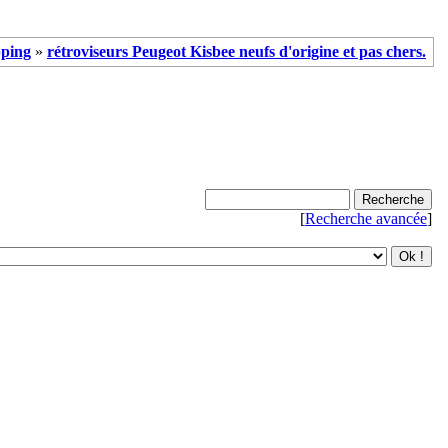
ping
»
rétroviseurs Peugeot Kisbee neufs d'origine et pas chers.
[
Recherche avancée
]