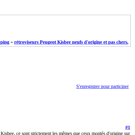
ping
»
rétroviseurs Peugeot Kisbee neufs d'origine et pas chers.
S'enregistrer pour participer
#1
eot Kisbee, ce sont strictement les mêmes que ceux montés d'origine sur