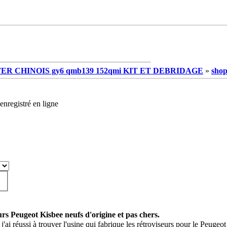
R CHINOIS gy6 qmb139 152qmi KIT ET DEBRIDAGE
»
shop
enregistré en ligne
urs Peugeot Kisbee neufs d'origine et pas chers.
 j'ai réussi à trouver l'usine qui fabrique les rétroviseurs pour le Peug