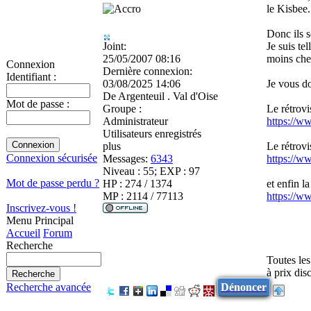
le Kisbee.
Donc ils 
Joint:
Je suis te
25/05/2007 08:16
moins che
Connexion
Dernière connexion:
Identifiant :
03/08/2025 14:06
Je vous do
De
Argenteuil . Val d'Oise
Mot de passe :
Groupe :
Le rétrovi
Administrateur
https://ww
Utilisateurs enregistrés
plus
Le rétrovi
Connexion sécurisée
Messages:
6343
https://ww
Niveau : 55; EXP : 97
Mot de passe perdu ?
HP : 274 / 1374
et enfin l
MP : 2114 / 77113
https://ww
Inscrivez-vous !
Menu Principal
Accueil
Forum
Recherche
Toutes les
à prix dis
Dénoncer
Recherche avancée