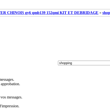
R CHINOIS gy6 qmb139 152qmi KIT ET DEBRIDAGE
»
shop
 messages.
 approbation.
s vos messages.
d'impression.