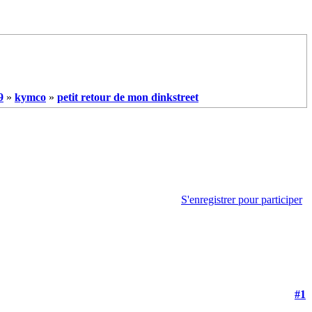
9
»
kymco
»
petit retour de mon dinkstreet
S'enregistrer pour participer
#1