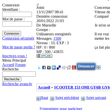
Connexion
Joint:
Concernan
Identifiant :
13/11/2007 08:41
Vitesse d
Dernière connexion:
Comparé a
Mot de passe :
20/01/2022 21:03
De
Marseille
Je m'en s
Groupe :
Utilisateurs enregistrés
Il est vra
Connexion sécurisée
Messages:
1500
mettre le
Niveau : 33; EXP : 3
Mot de passe perdu ?
HP : 0 / 800
ça fait pl
MP : 500 / 43835
Inscrivez-vous !
Menu Principal
Accueil
Forum
Dénoncer
Recherche
Recherche avancée
Accueil
»
SCOOTER 153 QMI GY6B GY6 
Haut
Sujet précédent
Sujet suivant
S'enregistrer pour participer