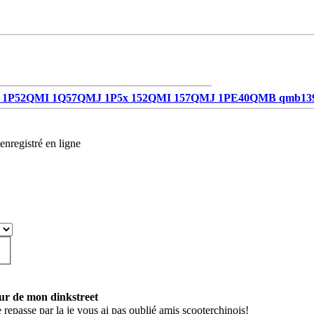
1P52QMI 1Q57QMJ 1P5x 152QMI 157QMJ 1PE40QMB qmb13
enregistré en ligne
our de mon dinkstreet
repasse par la je vous ai pas oublié amis scooterchinois!