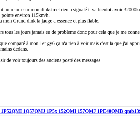
t un retour sur mon dinkstreet rien a signalé il va bientot avoir 32000
e pointe environ 115km/h.
 mon Grand dink la jauge a essence et plus fiable.
ers tous les jours jamais eu de probleme donc pour cela que je me connec
i que comparé à mon 1er gy6 ça n'a rien à voir mais c'est la que j'ai ap
s mains dedans.
aisir de voir toujours des anciens posté des messages
1P52QMI 1Q57QMJ 1P5x 152QMI 157QMJ 1PE40QMB qmb13