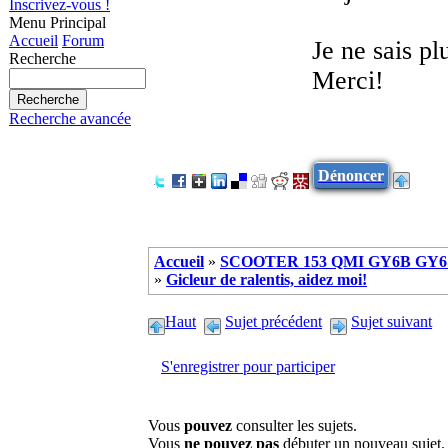
Inscrivez-vous !
Menu Principal
Accueil
Forum
Je ne sais pl
Recherche
Merci!
Recherche avancée
Dénoncer
Accueil
»
SCOOTER 153 QMI GY6B GY6 
»
Gicleur de ralentis, aidez moi!
Haut
Sujet précédent
Sujet suivant
S'enregistrer pour participer
Vous
pouvez
consulter les sujets.
Vous
ne pouvez pas
débuter un nouveau sujet.