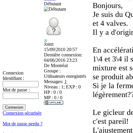
Débutant
Bonjours,
Je suis du Q
et 4 valves.
Il y a d'ori
Joint:
En accélérat
15/09/2010 20:57
Dernière connexion:
1\4 et 3\4 il
04/06/2016 23:23
De
Montréal
mixture est s
Groupe :
Connexion
se produit a
Utilisateurs enregistrés
Identifiant :
Messages:
1
Si je la fer
Niveau : 1; EXP : 0
Mot de passe :
HP : 0 / 0
légèrement?
MP : 0 / 0
Le gicleur de
Connexion sécurisée
c'est pareil!
Mot de passe perdu ?
L'ajustement 