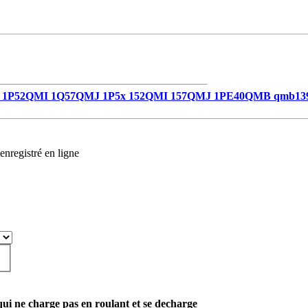
1P52QMI 1Q57QMJ 1P5x 152QMI 157QMJ 1PE40QMB qmb13
enregistré en ligne
qui ne charge pas en roulant et se decharge