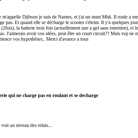
 m'appelle Djibson je suis de Nantes, et j'ai un stunt Mbk. Il roule a me
ge pas. Et quand elle se décharge le scooter s'éteint. Il y'a quelques jour j
 (2fois), la batterie trois fois (actuellement une a gel sans entretien), et 
as. J'aimerais avoir vos idées, peut être un court circuit?? Mais svp ne me
tience vos hypothèses.. Merci d'avance a tous
erie qui ne charge pas en roulant et se decharge
voir au niveau des relais...