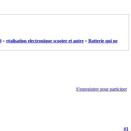
9
»
réalisation electronique scooter et autre
»
Batterie qui ne
S'enregistrer pour participer
#1