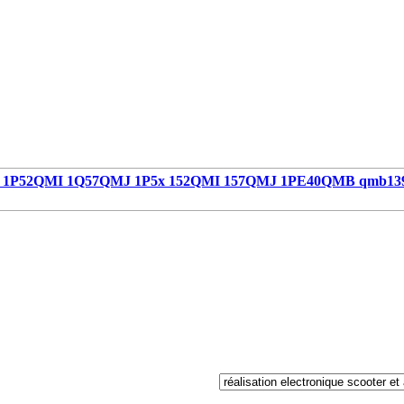
1P52QMI 1Q57QMJ 1P5x 152QMI 157QMJ 1PE40QMB qmb13