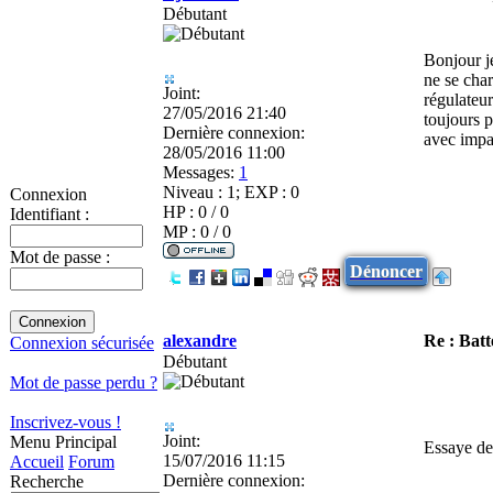
Débutant
Bonjour je
ne se char
Joint:
régulateur
27/05/2016 21:40
toujours p
Dernière connexion:
avec impa
28/05/2016 11:00
Messages:
1
Niveau : 1; EXP : 0
Connexion
HP : 0 / 0
Identifiant :
MP : 0 / 0
Mot de passe :
Dénoncer
alexandre
Re : Batt
Connexion sécurisée
Débutant
Mot de passe perdu ?
Inscrivez-vous !
Joint:
Menu Principal
Essaye de 
15/07/2016 11:15
Accueil
Forum
Dernière connexion:
Recherche