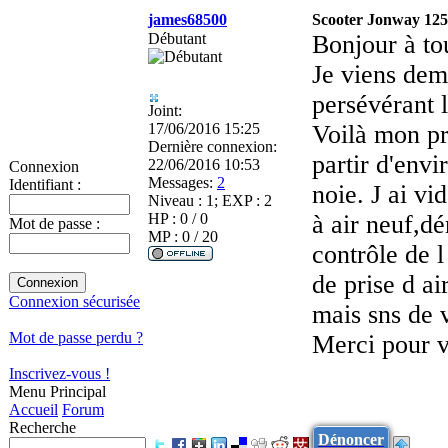
james68500
Scooter Jonway 125 
Débutant
Bonjour à to
Je viens dem
persévérant l
Joint:
17/06/2016 15:25
Voilà mon pr
Dernière connexion:
partir d'envi
22/06/2016 10:53
Connexion
Messages:
2
Identifiant :
noie. J ai vi
Niveau : 1; EXP : 2
HP : 0 / 0
à air neuf,dé
Mot de passe :
MP : 0 / 20
contrôle de l
de prise d ai
Connexion sécurisée
mais sns de v
Mot de passe perdu ?
Merci pour v
Inscrivez-vous !
Menu Principal
Accueil
Forum
Recherche
Dénoncer