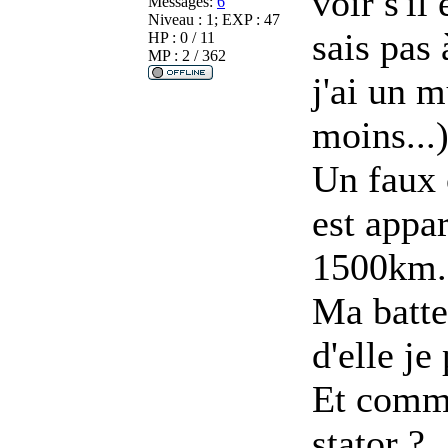
voir s'il
Messages:
6
Niveau : 1; EXP : 47
sais pas 
HP : 0 / 11
MP : 2 / 362
j'ai un m
moins...
Un faux 
est appar
1500km.
Ma batte
d'elle je
Et comme
stator ?