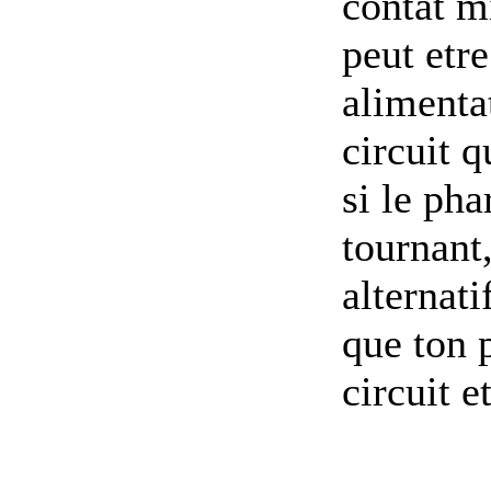
contat mi
peut etre
alimenta
circuit q
si le ph
tournant
alternati
que ton 
circuit e