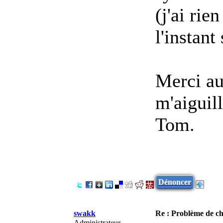
(j'ai rie
l'instant
Merci au
m'aiguil
Tom.
Dénoncer
swakk
Re : Problème de cha
Administrateur