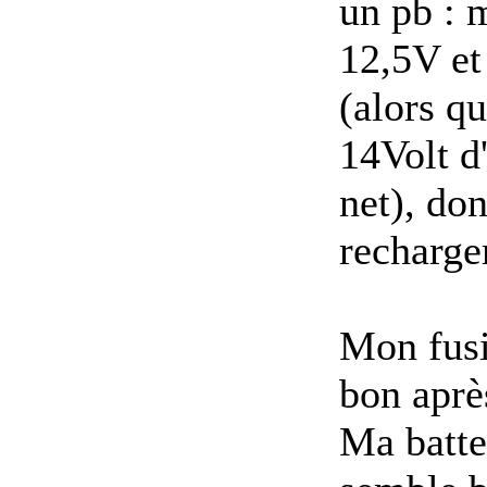
un pb : 
12,5V et
(alors qu
14Volt d'
net), do
recharge
Mon fusi
bon après
Ma batte