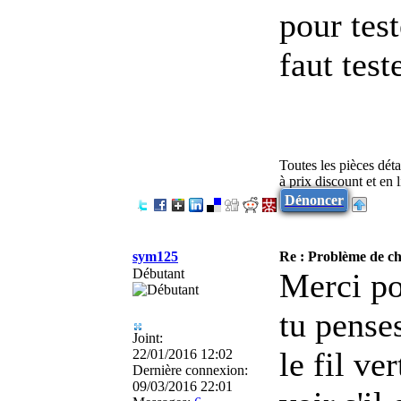
pour test
faut test
Toutes les pièces dét
à prix discount et en
Dénoncer
sym125
Re : Problème de cha
Débutant
Merci pou
tu penses
Joint:
le fil ve
22/01/2016 12:02
Dernière connexion:
09/03/2016 22:01