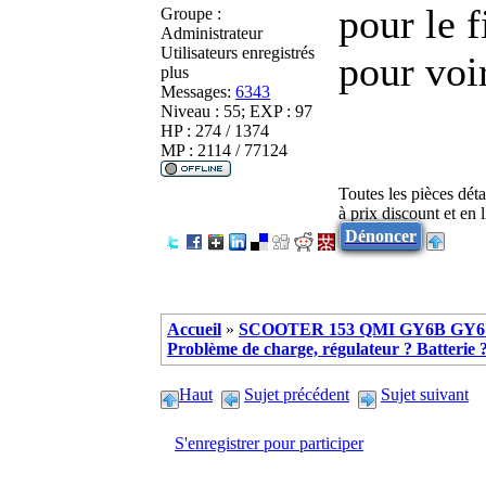
pour le f
Groupe :
Administrateur
Utilisateurs enregistrés
pour voir
plus
Messages:
6343
Niveau : 55; EXP : 97
HP : 274 / 1374
MP : 2114 / 77124
Toutes les pièces dét
à prix discount et en
Dénoncer
Accueil
»
SCOOTER 153 QMI GY6B GY6 
Problème de charge, régulateur ? Batterie ? 
Haut
Sujet précédent
Sujet suivant
S'enregistrer pour participer