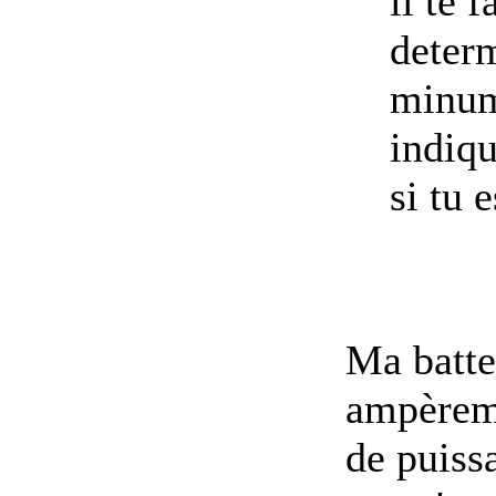
il te 
determ
minum
indiqu
si tu 
Ma batte
ampèremè
de puiss