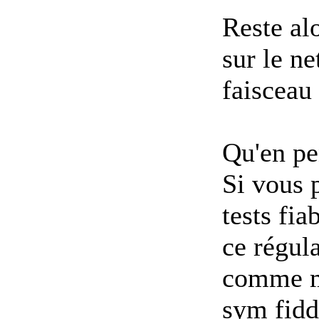
Reste alo
sur le ne
faisceau
Qu'en pe
Si vous p
tests fia
ce régul
comme mo
sym fidd