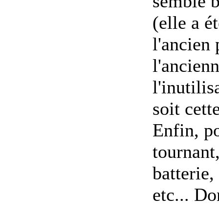
semble b
(elle a 
l'ancien 
l'ancienn
l'inutili
soit cett
Enfin, po
tournant,
batterie,
etc... D