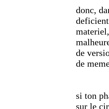
donc, dan
deficient
materiel
malheure
de versi
de meme 
si ton p
sur le ci