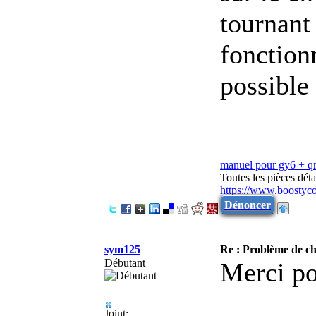
tournant 
fonctionn
possible 
manuel pour gy6 + 
Toutes les pièces dé
https://www.boostyc
Dénoncer
sym125
Re : Problème de cha
Débutant
Merci po
Joint: