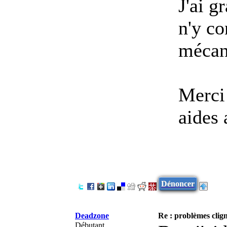
J'ai g
n'y co
mécani
Merci 
aides 
Dénoncer
Deadzone
Re : problèmes clig
Débutant