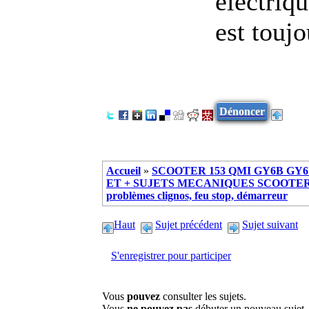
électriq
est touj
Dénoncer
Accueil
»
SCOOTER 153 QMI GY6B GY6 
ET + SUJETS MECANIQUES SCOOTER ch
problèmes clignos, feu stop, démarreur
Haut
Sujet précédent
Sujet suivant
S'enregistrer pour participer
Vous
pouvez
consulter les sujets.
Vous
ne pouvez pas
débuter un nouveau sujet.