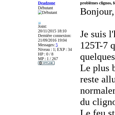
Deadzone
problèmes clignos, 
Débutant
Bonjour,
Joint:
Je suis 
20/11/2015 18:10
Dernière connexion:
21/09/2016 19:04
125T-7 qu
Messages:
5
Niveau : 1; EXP : 34
quelques
HP : 0 / 8
MP : 1 / 267
Le plus b
reste al
normalem
du clign
Le feu s