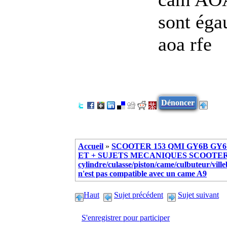
sont égau
aoa rfe
Dénoncer
Accueil
»
SCOOTER 153 QMI GY6B GY6 
ET + SUJETS MECANIQUES SCOOTER ch
cylindre/culasse/piston/came/culbuteur/vill
n'est pas compatible avec un came A9
Haut
Sujet précédent
Sujet suivant
S'enregistrer pour participer