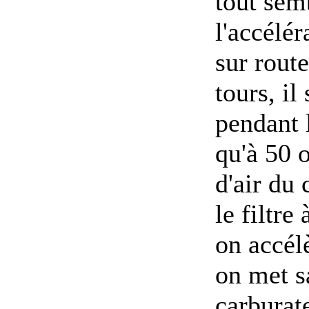
tout sem
l'accélér
sur rout
tours, il
pendant l
qu'à 50 
d'air du 
le filtre
on accélè
on met s
carburate