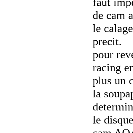
faut imp
de cam af
le calag
precit.
pour rev
racing en
plus un 
la soupa
determin
le disqu
cam AO