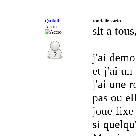
Quifait
rondelle vario
Accro
slt a tous
j'ai demo
et j'ai u
j'ai une r
pas ou el
joue fixe
si quelqu