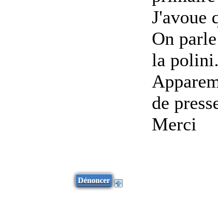
J'avoue 
On parle 
la polini
Apparemm
de press
Merci
Dénoncer