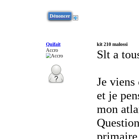
Dénoncer
Quifait
kit 210 malossi
Accro
Slt a tou
Je viens
et je pe
mon atla
Question
primaire