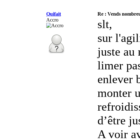
Quifait
Re : Vends nombreu
Accro
slt,
sur l'agi
juste au 
limer pas
enlever 
monter u
refroidi
d’être ju
A voir a