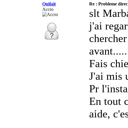
Quifait
Re : Probleme direc
Accro
slt Marb
j'ai rega
chercher
avant....
Fais chi
J'ai mis 
Pr l'insta
En tout 
aide, c'