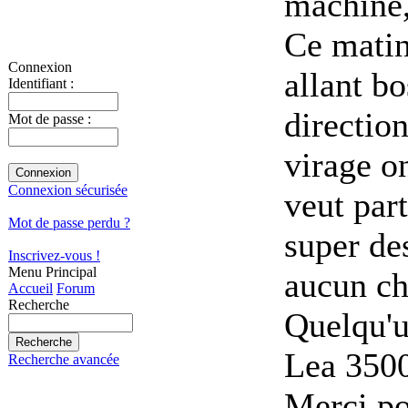
machine,
Ce matin
Connexion
allant b
Identifiant :
directio
Mot de passe :
virage o
Connexion sécurisée
veut part
Mot de passe perdu ?
super des
Inscrivez-vous !
Menu Principal
aucun ch
Accueil
Forum
Recherche
Quelqu'u
Le
a 350
Recherche avancée
Merci po