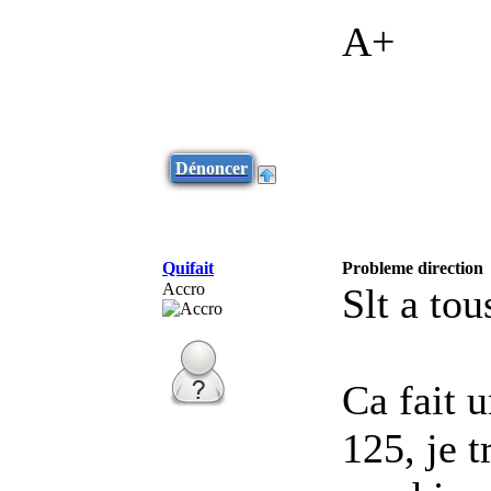
A+
Dénoncer
Quifait
Probleme direction
Accro
Slt a tou
Ca fait u
125, je 