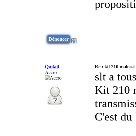
proposit
Dénoncer
Quifait
Re : kit 210 malossi
Accro
slt a tous
Kit 210 m
transmis
C'est du