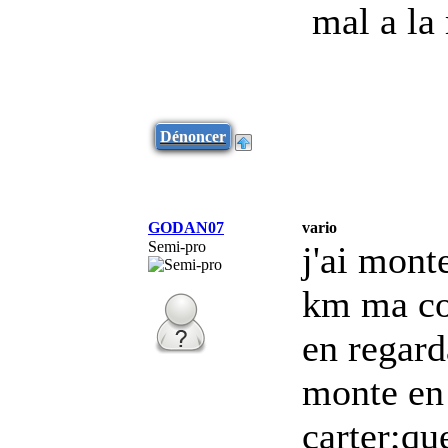
mal a la
Dénoncer
GODAN07
vario
Semi-pro
j'ai mont
km ma cou
en regard
monte en 
carter;qu