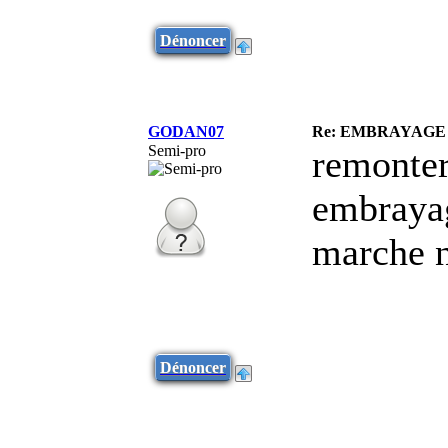
Dénoncer
GODAN07
Re: EMBRAYAGE
Semi-pro
remonter 
embrayag
marche n
Dénoncer