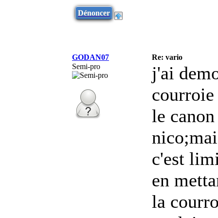
Dénoncer
GODAN07
Re: vario
Semi-pro
j'ai dem
courroie 
le canon
nico;mai
c'est lim
en metta
la courr