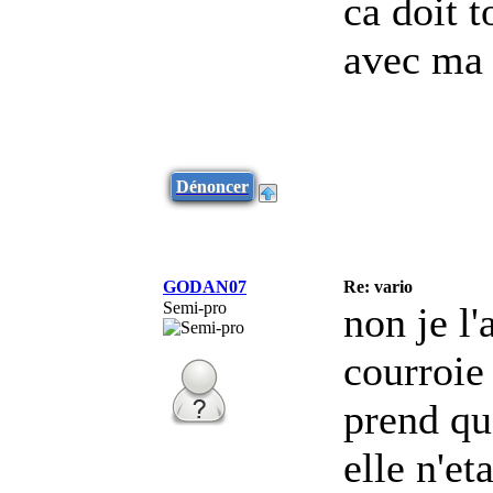
ca doit t
avec ma 
Dénoncer
GODAN07
Re: vario
Semi-pro
non je l'
courroie
prend qu
elle n'et