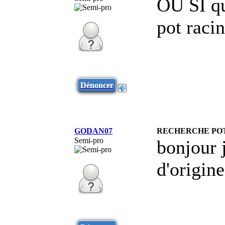
OU SI qu
pot raci
Dénoncer
GODAN07
RECHERCHE PO
Semi-pro
bonjour 
d'origin