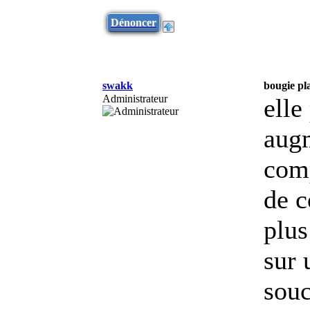
Dénoncer
swakk
bougie pla
Administrateur
elle
augm
comp
de 
plus
sur 
souc