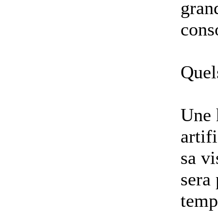
grand
cons
Quel
Une h
artif
sa vi
sera 
temp