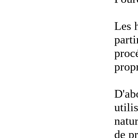
Les 
parti
proc
propr
D'abo
utili
natur
de p