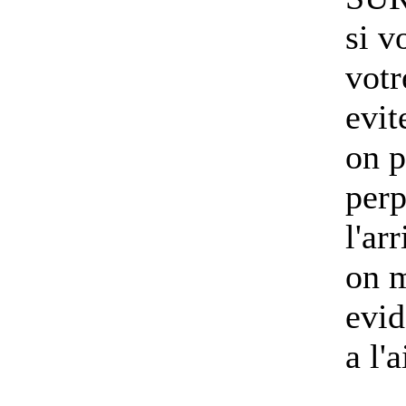
si v
votr
evit
on p
perp
l'ar
on m
evid
a l'a