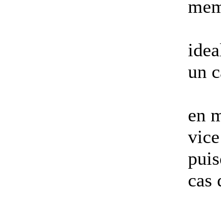
mem
idea
un c
en m
vice
puis
cas 