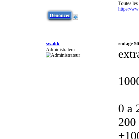
Toutes les
https://w
Dénoncer
swakk
rodage 50
Administrateur
extr
100
0 a 
200
+100