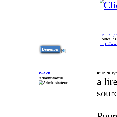
manuel po
Toutes les
https://w
Dénoncer
swakk
huile de syn
Administrateur
a lire
sour
Pour