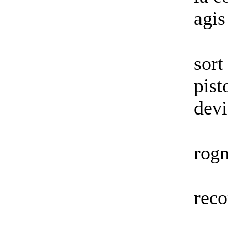
agis
sort
pist
devi
rogn
reco