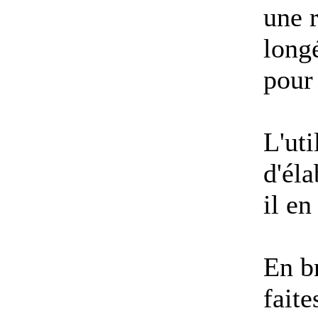
une r
longé
pour
L'uti
d'éla
il e
En br
faite