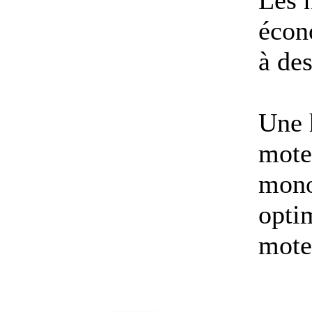
Les 
écon
à de
Une 
mote
mono
opti
mote