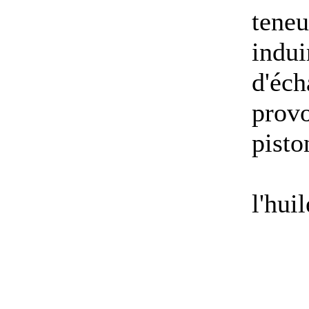
teneu
indui
d'éch
provo
pisto
l'hui