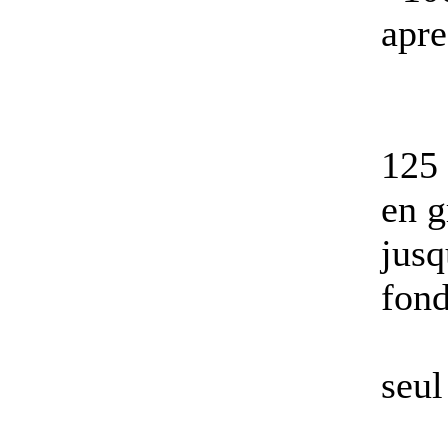
apre
125
en g
jusq
fond
seul