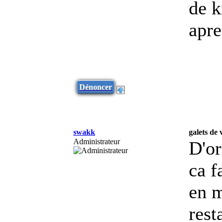
de k
apre
Dénoncer
swakk
galets de 
Administrateur
D'or
ca f
en m
rest