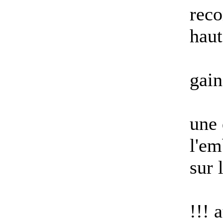
reco
haut
gain
une 
l'em
sur 
!!! 