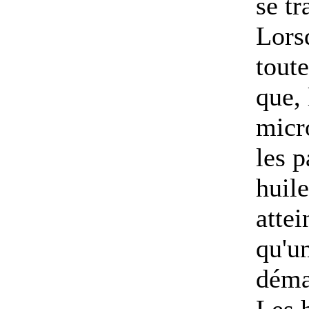
se tr
Lorsq
toute
que, 
micr
les 
huile
atte
qu'un
déma