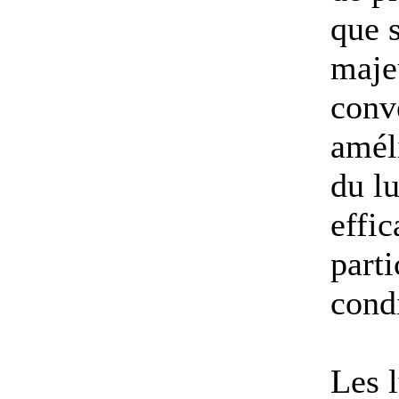
que s
majeu
conve
améli
du lu
effic
part
cond
Les l