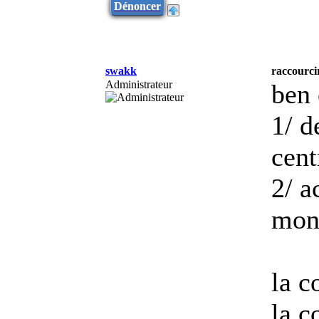
Dénoncer
swakk
raccourci
Administrateur
ben 
1/ d
cent
2/ a
mont
la c
la c