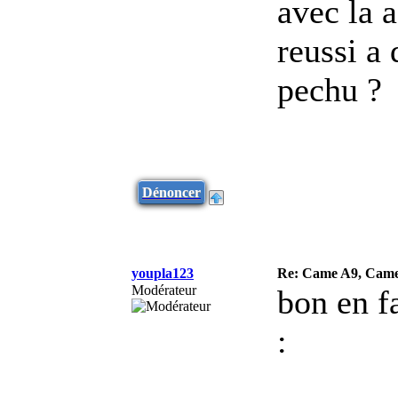
avec la a
reussi a 
pechu ?
Dénoncer
youpla123
Re: Came A9, Came 
Modérateur
bon en fa
: