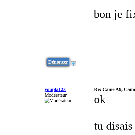
bon je f
Dénoncer
youpla123
Re: Came A9, Came 
Modérateur
ok
tu disais