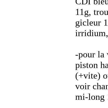
CDI bleu
11g, trou
gicleur 
irridium
-pour la 
piston h
(+vite) 
voir cha
mi-long