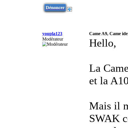
Dénoncer
youpla123
Came A9, Came idea
Modérateur
Hello,
La Came 
et la A1
Mais il 
SWAK co