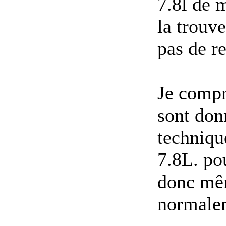
7.8l de 
la trouve
pas de r
Je compr
sont don
techniqu
7.8L. po
donc mêm
normale