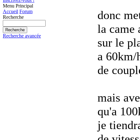
Inscrivez-vous !
Menu Principal
donc met
Accueil
Forum
Recherche
la came 
Recherche avancée
sur le pl
a 60km/h
de coupl
mais ave
qu'a 100k
je tiend
de vitess