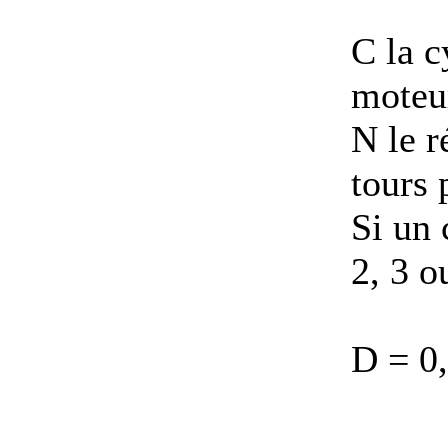
C la c
moteu
N le 
tours 
Si un 
2, 3 o
D = 0,