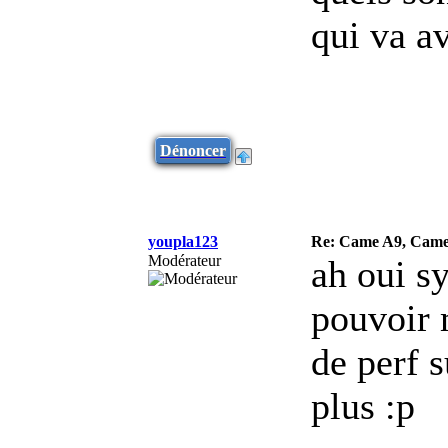
qui va av
Dénoncer
youpla123
Re: Came A9, Came 
Modérateur
ah oui 
pouvoir 
de perf s
plus :p