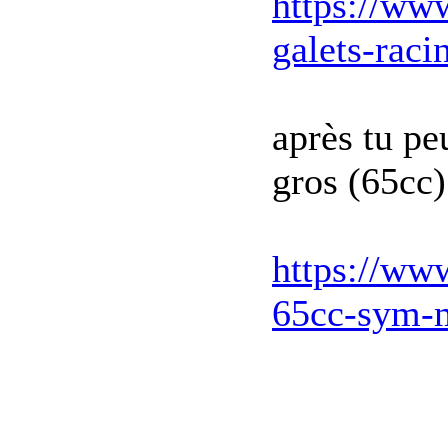
https://ww
galets-raci
après tu pe
gros (65cc) 
https://www
65cc-sym-