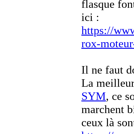
flasque fo
ici :
https://ww
rox-moteu
Il ne faut 
La meilleur
SYM
, ce s
marchent b
ceux là son