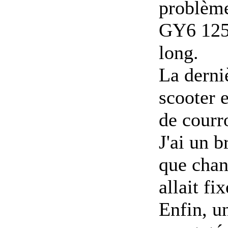
problème
GY6 125
long.
La derniè
scooter 
de courro
J'ai un b
que chang
allait fi
Enfin, u