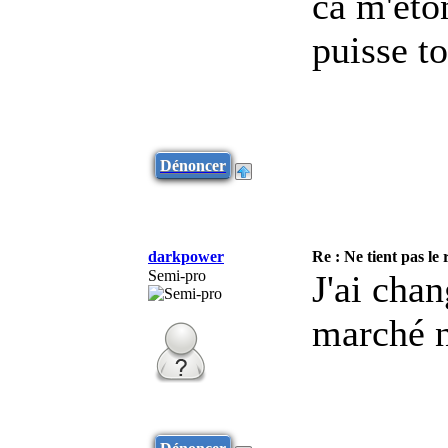
ca m'éto
puisse t
Dénoncer
darkpower
Re : Ne tient pas le
Semi-pro
J'ai chan
marché n