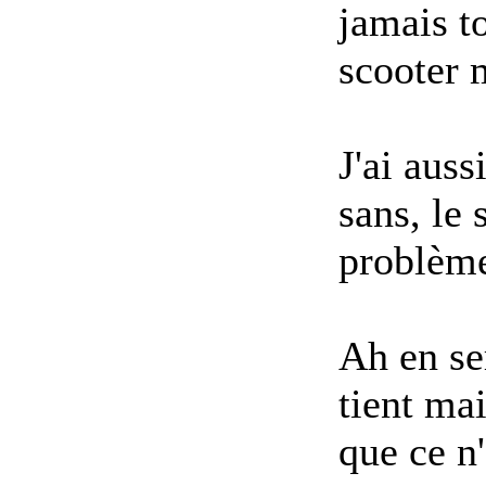
jamais to
scooter 
J'ai auss
sans, le
problèm
Ah en ser
tient ma
que ce n'