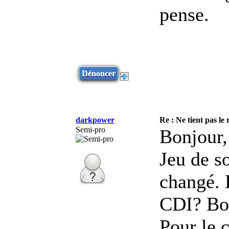
pense.
Dénoncer
darkpower
Re : Ne tient pas le
Semi-pro
Bonjour,
Jeu de so
changé. E
CDI? Bo
Pour le c