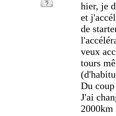
hier, je
et j'accé
de start
l'accélér
veux acc
tours mê
(d'habitu
Du coup 
J'ai chan
2000km a