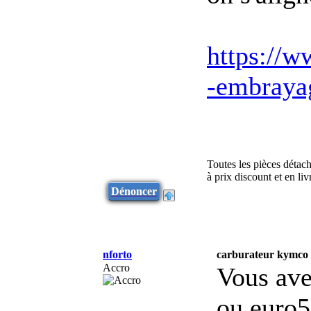
https://w
-embrayag
Toutes les pièces détac
à prix discount et en l
Dénoncer
nforto
carburateur kymco a
Accro
Vous ave
ou euro5