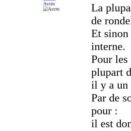
Accro
La plupar
de rondel
Et sinon 
interne.
Pour les 
plupart d
il y a un
Par de so
pour :
il est d