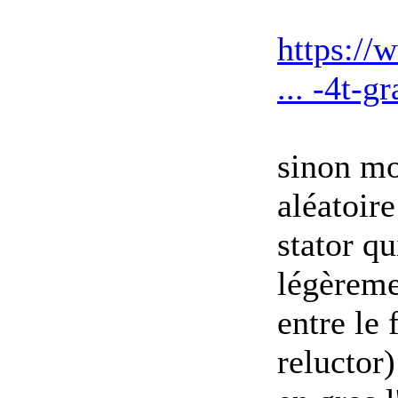
https://
... -4t-
sinon mo
aléatoire
stator qu
légèreme
entre le 
reluctor)