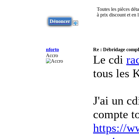
Toutes les pièces dét
à prix discount et en
Dénoncer
nforto
Re : Débridage comp
Accro
Le cdi
ra
tous les 
J'ai un c
compte tou
https://