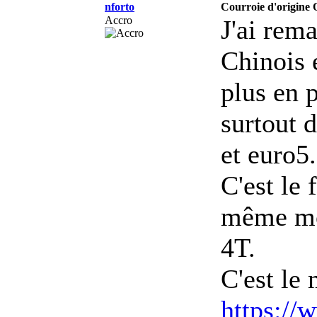
nforto
Courroie d'origine 
Accro
J'ai rem
Chinois 
plus en
surtout 
et euro5.
C'est le 
même mot
4T.
C'est le
https://