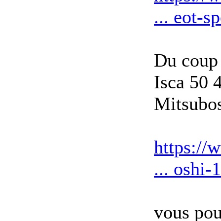
... eot-s
Du coup 
Isca 50 4
Mitsubosh
https://
... oshi
vous pou