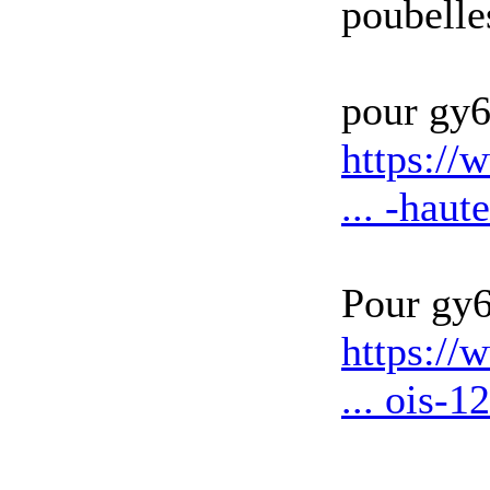
poubelle
pour gy
https://
... -hau
Pour gy
https://
... ois-