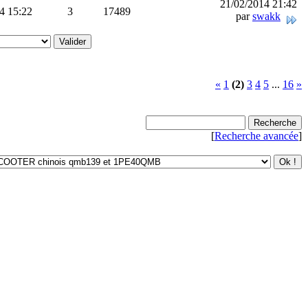
21/02/2014 21:42
4 15:22
3
17489
par
swakk
«
1
(2)
3
4
5
...
16
»
[
Recherche avancée
]