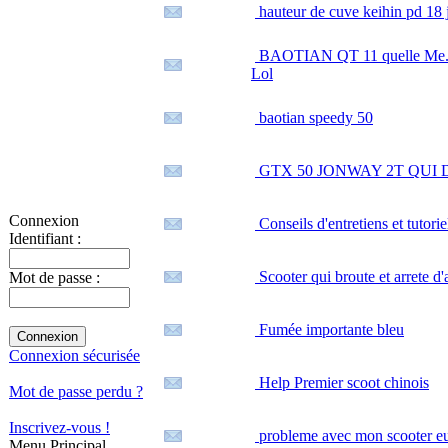
hauteur de cuve keihin pd 18 
BAOTIAN QT 11 quelle Me.....
Lol
baotian speedy 50
GTX 50 JONWAY 2T QUI
Connexion
Conseils d'entretiens et tutorie
Identifiant :
Scooter qui broute et arrete d'
Mot de passe :
Fumée importante bleu
Connexion sécurisée
Help Premier scoot chinois
Mot de passe perdu ?
Inscrivez-vous !
probleme avec mon scooter e
Menu Principal