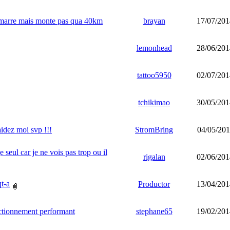
emarre mais monte pas qua 40km
brayan
17/07/201
lemonhead
28/06/201
tattoo5950
02/07/201
tchikimao
30/05/201
idez moi svp !!!
StromBring
04/05/201
seul car je ne vois pas trop ou il
rigalan
02/06/201
t-a
Productor
13/04/201
nctionnement performant
stephane65
19/02/201