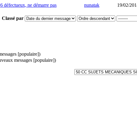
 défectueux, ne démarre pas
nunatak
19/02/201
Classé par
ssages [populaire])
veaux messages [populaire])