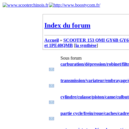
Index du forum
Accueil
»
SCOOTER 153 QMI GY6B GY6 
et 1PE40QMB
[
la synthèse
]
Sous forum
carburation/dépression/robinet/filtr
transmission/variateur/embrayage/
cylindre/culasse/piston/came/culbut
partie cycle/frein/roue/caches/cadre/