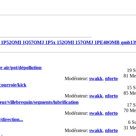
1P52QMI 1Q57QMJ 1P5x 152QMI 157QMJ 1PE40QMB qmb13
e air/pot/dépollution
19 S
81 Me
Modérateur:
swakk
,
nforto
courroie/kick
15 S
85 Me
Modérateur:
swakk
,
nforto
eur/villebrequin/segments/lubrification
17 S
70 Me
Modérateur:
swakk
,
nforto
direction...
6 Su
31 Me
Modérateur:
swakk
,
nforto