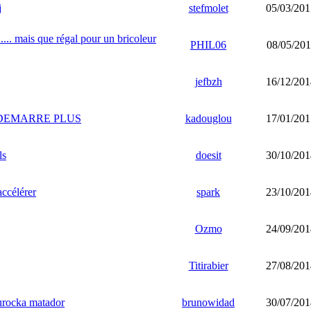
j
stefmolet
05/03/201
 mais que régal pour un bricoleur
PHIL06
08/05/201
jefbzh
16/12/201
 DEMARRE PLUS
kadouglou
17/01/201
ls
doesit
30/10/201
accélérer
spark
23/10/201
Ozmo
24/09/201
Titirabier
27/08/201
urocka matador
brunowidad
30/07/201