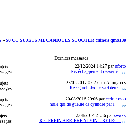
9
»
50 CC SUJETS MECANIQUES SCOOTER chinois qmb139
Derniers messages
22/12/2024 14:27 par
nforto
ujets
Re: échappement désserré
ssages
23/01/2017 07:25 par Anonymes
ujets
Re : Quel bloque variateur
ssages
20/08/2016 20:06 par
cedricboob
ujets
huile qui de gueule ds cylindre par l...
ssages
12/08/2014 21:36 par
swakk
jets
Re : FREIN ARRIERE YI YING RETRO
ssages