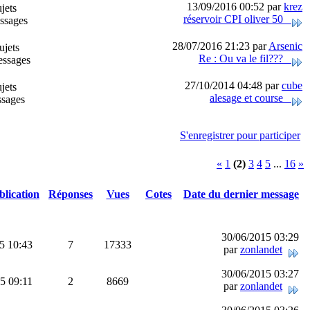
13/09/2016 00:52 par
krez
jets
réservoir CPI oliver 50
ssages
28/07/2016 21:23 par
Arsenic
ujets
Re : Ou va le fil???
ssages
27/10/2014 04:48 par
cube
jets
alesage et course
sages
S'enregistrer pour participer
«
1
(2)
3
4
5
...
16
»
blication
Réponses
Vues
Cotes
Date du dernier message
30/06/2015 03:29
5 10:43
7
17333
par
zonlandet
30/06/2015 03:27
5 09:11
2
8669
par
zonlandet