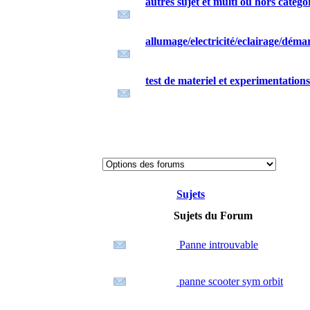
autres sujet et multi ou hors catégo
allumage/electricité/eclairage/dém
test de materiel et experimentations
Sujets
Sujets du Forum
Panne introuvable
panne scooter sym orbit