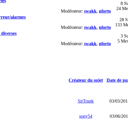
ries
8 Su
24 Me
Modérateur:
swakk
,
nforto
arreur/alarmes
28 S
133 Me
Modérateur:
swakk
,
nforto
 diverses
3 Su
5 Mes
Modérateur:
swakk
,
nforto
Créateur du sujet
Date de pu
SirTrunk
03/03/201
sony54
03/06/201