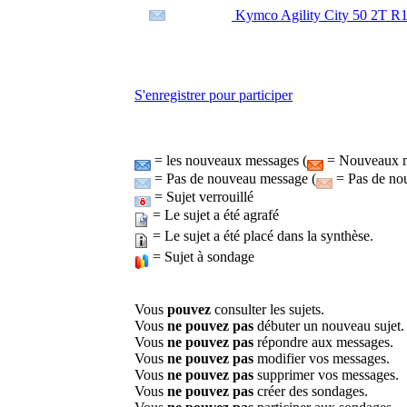
Kymco Agility City 50 2T R16
S'enregistrer pour participer
= les nouveaux messages (
= Nouveaux me
= Pas de nouveau message (
= Pas de nou
= Sujet verrouillé
= Le sujet a été agrafé
= Le sujet a été placé dans la synthèse.
= Sujet à sondage
Vous
pouvez
consulter les sujets.
Vous
ne pouvez pas
débuter un nouveau sujet.
Vous
ne pouvez pas
répondre aux messages.
Vous
ne pouvez pas
modifier vos messages.
Vous
ne pouvez pas
supprimer vos messages.
Vous
ne pouvez pas
créer des sondages.