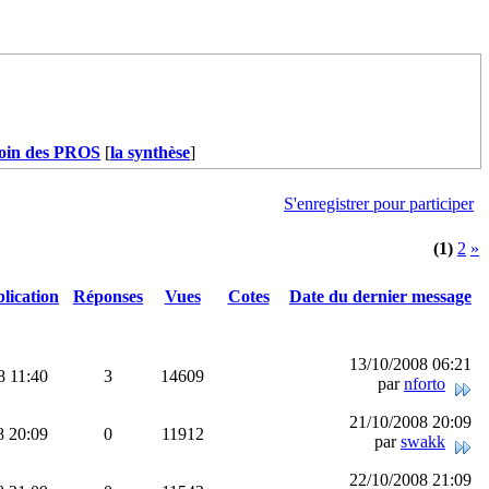
oin des PROS
[
la synthèse
]
S'enregistrer pour participer
(1)
2
»
lication
Réponses
Vues
Cotes
Date du dernier message
13/10/2008 06:21
8 11:40
3
14609
par
nforto
21/10/2008 20:09
8 20:09
0
11912
par
swakk
22/10/2008 21:09