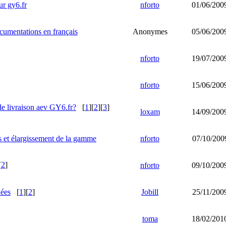
r gy6.fr
nforto
01/06/200
cumentations en français
Anonymes
05/06/200
nforto
19/07/200
nforto
15/06/200
de livraison aev GY6.fr?
[
1
][
2
][
3
]
loxam
14/09/200
rs et élargissement de la gamme
nforto
07/10/200
[
2
]
nforto
09/10/200
hées
[
1
][
2
]
Jobill
25/11/200
toma
18/02/201