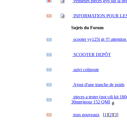
vendeurs pieces gy6 sur la bel
INFORMATION POUR LES
Sujets du Forum
scooter yy125t gt !!! attention 
SCOOTER DEPÔT
suivi coliposte
Ajout d'une tranche de poids
pieces a tester (pot cdi kit 18
30mm)pour 152 QMI
tous nouveaux
[
1
][
2
][
3
]