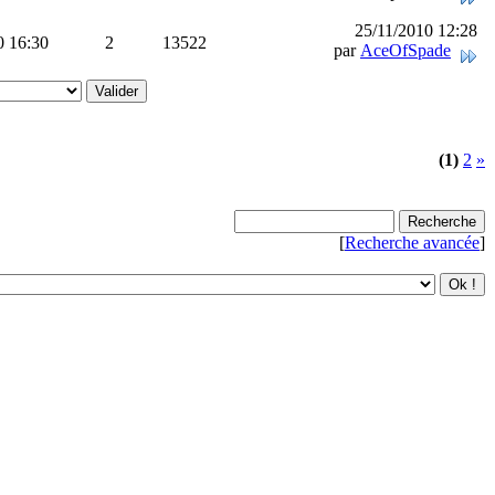
25/11/2010 12:28
0 16:30
2
13522
par
AceOfSpade
(1)
2
»
[
Recherche avancée
]