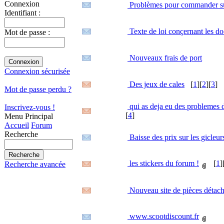
Connexion
Problèmes pour commander su
Identifiant :
Texte de loi conçernant les do
Mot de passe :
Nouveaux frais de port
Connexion sécurisée
Des jeux de cales
[
1
][
2
][
3
]
Mot de passe perdu ?
qui as deja eu des problemes 
Inscrivez-vous !
[
4
]
Menu Principal
Accueil
Forum
Recherche
Baisse des prix sur les gicleu
les stickers du forum !
[
1
]
Recherche avancée
Nouveau site de pièces détac
www.scootdiscount.fr