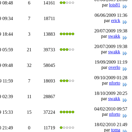
9 08:48
6
14161
par
lois81
06/06/2009 11:36
9 09:34
7
18711
par
erick
20/07/2009 19:38
9 18:44
3
13883
par
swakk
20/07/2009 19:38
9 05:59
21
39733
par
swakk
19/09/2009 11:19
9 09:48
32
58045
par
overlo
09/10/2009 01:28
9 11:59
7
18693
par
nforto
18/10/2009 20:25
9 02:39
11
28867
par
swakk
04/02/2010 09:57
9 15:33
15
37224
par
nforto
18/02/2010 21:49
0 21:49
0
11719
par
toma