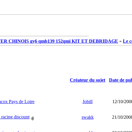
R CHINOIS gy6 qmb139 152qmi KIT ET DEBRIDAGE
»
Le c
Créateur du sujet
Date de pub
acox Pays de Loire
Jobill
12/10/200
 racing discount
swakk
21/10/200