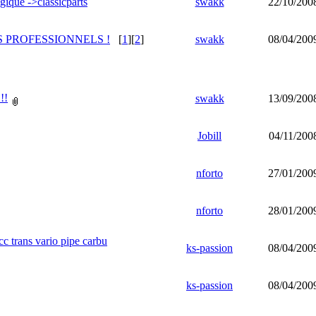
gique ->classicparts
swakk
22/10/200
 PROFESSIONNELS !
[
1
][
2
]
swakk
08/04/200
!!
swakk
13/09/200
Jobill
04/11/200
nforto
27/01/200
nforto
28/01/200
0cc trans vario pipe carbu
ks-passion
08/04/200
ks-passion
08/04/200