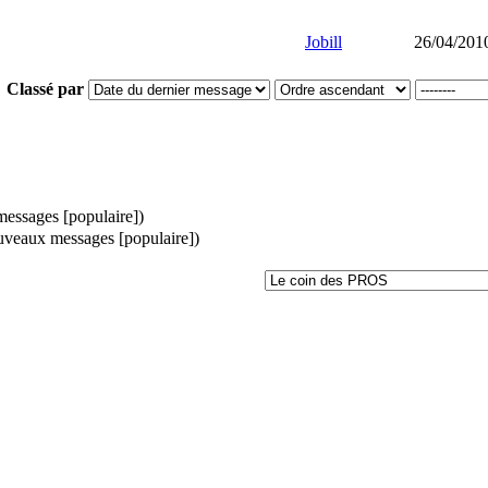
Jobill
26/04/201
Classé par
ssages [populaire])
veaux messages [populaire])