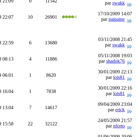
8 21:09
0
11542
par
swakk
17/10/2009 14:07
9 22:07
10
26901
par
paipaine
03/11/2008 21:45
8 22:59
6
13680
par
swakk
05/11/2008 19:03
8 08:13
4
11886
par
shadok76
30/01/2009 22:13
9 06:01
1
8620
par
lois81
30/01/2009 22:16
9 16:04
1
7838
par
lois81
09/04/2009 23:04
9 13:04
7
14617
par
erick
24/05/2009 21:57
9 15:58
22
32122
par
nforto
01/06/2009 20:06