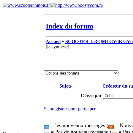
Index du forum
Accueil
»
SCOOTER 153 QMI GY6B GY6 
[la synthèse]
Sujets
Créateur du su
Classé par
S'enregistrer pour participer
= les nouveaux messages (
= Nouvea
= Pas de nouveau message (
= Pas 