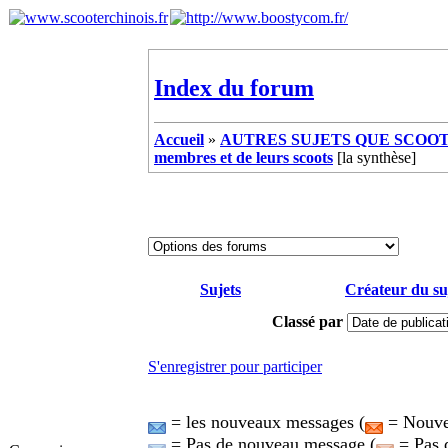
Index du forum
Accueil
»
AUTRES SUJETS QUE SCOOTE
membres et de leurs scoots
[la synthèse]
Sujets
Créateur du su
Classé par
S'enregistrer pour participer
= les nouveaux messages (
= Nouvea
= Pas de nouveau message (
= Pas 