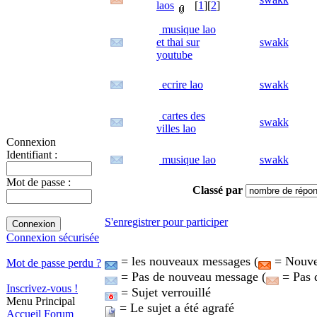
laos
[
1
][
2
]
musique lao
et thai sur
swakk
youtube
ecrire lao
swakk
cartes des
swakk
villes lao
Connexion
Identifiant :
musique lao
swakk
Mot de passe :
Classé par
S'enregistrer pour participer
Connexion sécurisée
= les nouveaux messages (
= Nouvea
Mot de passe perdu ?
= Pas de nouveau message (
= Pas 
Inscrivez-vous !
= Sujet verrouillé
Menu Principal
= Le sujet a été agrafé
Accueil
Forum