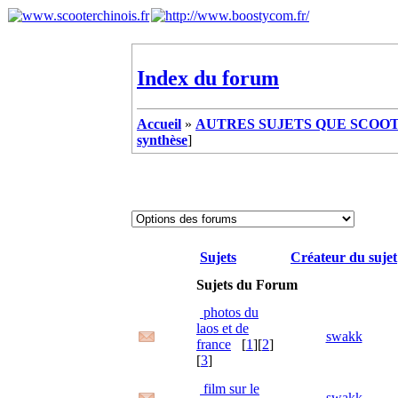
Index du forum
Accueil
»
AUTRES SUJETS QUE SCOOTE
synthèse
]
Sujets
Créateur du sujet
Sujets du Forum
photos du
laos et de
swakk
france
[
1
][
2
]
[
3
]
film sur le
swakk