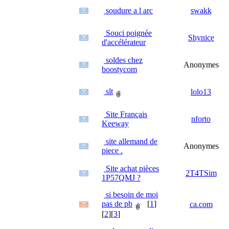
soudure a l arc
swakk
Souci poignée
Shynice
d'accélérateur
soldes chez
Anonymes
boostycom
slt
lolo13
Site Français
nforto
Keeway
site allemand de
Anonymes
piece .
Site achat pièces
2T4TSim
1P57QMJ ?
si besoin de moi
pas de pb
[
1
]
ca.com
[
2
][
3
]