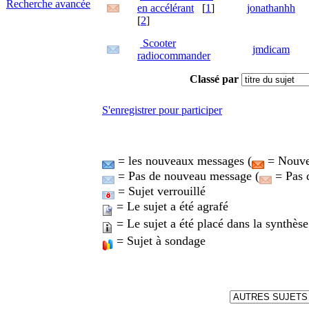
Recherche avancée
en accélérant
[
1
]
jonathanhh
[
2
]
Scooter
jmdicam
radiocommander
Classé par
S'enregistrer pour participer
= les nouveaux messages (
= Nouvea
= Pas de nouveau message (
= Pas 
= Sujet verrouillé
= Le sujet a été agrafé
= Le sujet a été placé dans la synthèse
= Sujet à sondage