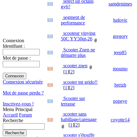
select up octalis
samdenimes
gy6?
segment de
ludovic
performance
scooteur yinying
gregory
50C YY50qt-26
Connexion
Identifiant :
Scooter Znen ne
jeep85
démarre plus
Mot de passe :
scooter znen
moumo
[
1
][
2
]
Connexion sécurisée
scooter tnt grido!!
breizh
[
1
][
2
]
Mot de passe perdu ?
Scooter sur
popeye
terrasse
Inscrivez-vous !
Menu Principal
scooter sans
Accueil
Forum
habillage/carenage
coyotte14
Recherche
[
1
][
2
]
scooter s'étouffe