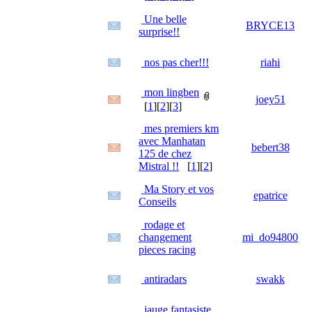
Une belle
BRYCE13
surprise!!
nos pas cher!!!
riahi
mon lingben
joey51
[
1
][
2
][
3
]
mes premiers km
avec Manhatan
bebert38
125 de chez
Mistral !!
[
1
][
2
]
Ma Story et vos
epatrice
Conseils
rodage et
changement
mi_do94800
pieces racing
antiradars
swakk
jauge fantasiste