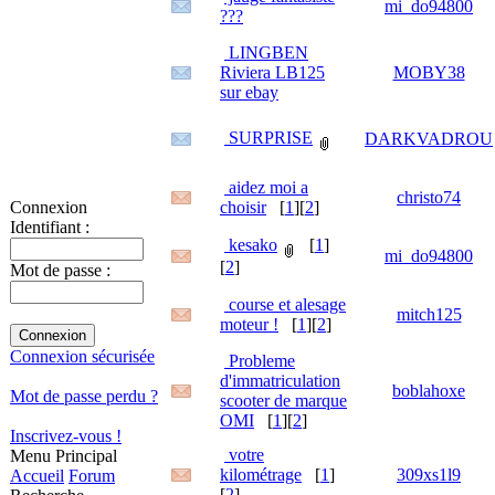
mi_do94800
???
LINGBEN
Riviera LB125
MOBY38
sur ebay
SURPRISE
DARKVADROU
aidez moi a
christo74
choisir
[
1
][
2
]
Connexion
Identifiant :
kesako
[
1
]
mi_do94800
[
2
]
Mot de passe :
course et alesage
mitch125
moteur !
[
1
][
2
]
Connexion sécurisée
Probleme
d'immatriculation
boblahoxe
Mot de passe perdu ?
scooter de marque
OMI
[
1
][
2
]
Inscrivez-vous !
votre
Menu Principal
kilométrage
[
1
]
309xs1l9
Accueil
Forum
[
2
]