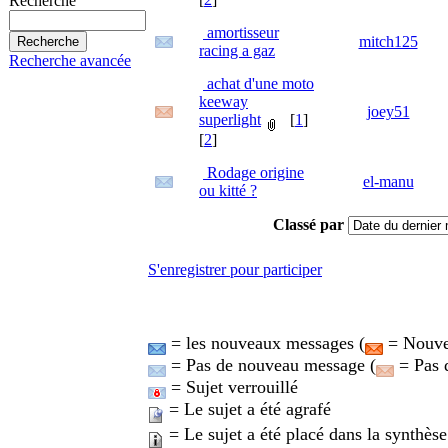
Recherche
amortisseur
mitch125
racing a gaz
Recherche avancée
achat d'une moto
keeway
joey51
superlight
[
1
]
[
2
]
Rodage origine
el-manu
ou kitté ?
Classé par
S'enregistrer pour participer
= les nouveaux messages (
= Nouvea
= Pas de nouveau message (
= Pas 
= Sujet verrouillé
= Le sujet a été agrafé
= Le sujet a été placé dans la synthèse