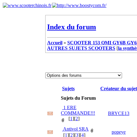
Index du forum
Accueil
»
SCOOTER 153 QMI GY6B GY6 
AUTRES SUJETS SCOOTERS
[
la synthè
Sujets
Créateur du sujet
Sujets du Forum
1 ERE
COMMANDE!!!
BRYCE13
[
1
][
2
]
Antivol SRA
popeye
[
1
][
2
][
3
][
4
]