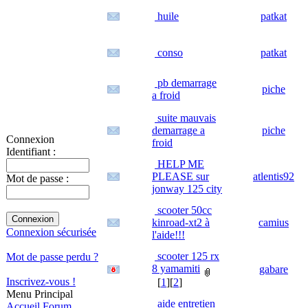
huile
patkat
conso
patkat
pb demarrage
piche
a froid
suite mauvais
demarrage a
piche
Connexion
froid
Identifiant :
HELP ME
PLEASE sur
atlentis92
Mot de passe :
jonway 125 city
scooter 50cc
kinroad-xt2 à
camius
Connexion sécurisée
l'aide!!!
scooter 125 rx
Mot de passe perdu ?
8 yamamiti
gabare
Inscrivez-vous !
[
1
][
2
]
Menu Principal
aide entretien
Accueil
Forum