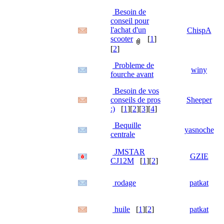
Besoin de
conseil pour
l'achat d'un
ChispA
scooter
[
1
]
[
2
]
Probleme de
winy
fourche avant
Besoin de vos
conseils de pros
Sheeper
:)
[
1
][
2
][
3
][
4
]
Bequille
yasnoche
centrale
JMSTAR
GZIE
CJ12M
[
1
][
2
]
rodage
patkat
huile
[
1
][
2
]
patkat