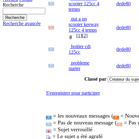
scooter 125cc 4
dede80
Recherche
temps
qui a un
Recherche avancée
scooter keeway
dede80
125cc 4 temps
[
1
][
2
]
boitier cdi
dede80
125cc
probleme
dede80
starter
Classé par
S'enregistrer pour participer
= les nouveaux messages (
= Nouvea
= Pas de nouveau message (
= Pas 
= Sujet verrouillé
= Le sujet a été agrafé