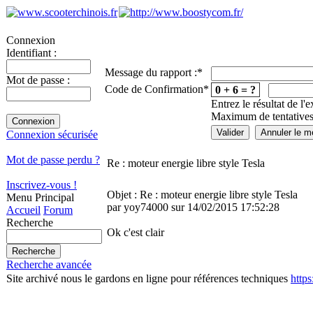
Connexion
Identifiant :
Message du rapport :
*
Mot de passe :
Code de Confirmation
*
0 + 6 = ?
Entrez le résultat de l'
Maximum de tentatives
Connexion sécurisée
Mot de passe perdu ?
Re : moteur energie libre style Tesla
Inscrivez-vous !
Objet : Re : moteur energie libre style Tesla
Menu Principal
par yoy74000 sur 14/02/2015 17:52:28
Accueil
Forum
Recherche
Ok c'est clair
Recherche avancée
Site archivé nous le gardons en ligne pour références techniques
http