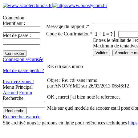
Connexion
Identifiant :
Message du rapport :
*
Code de Confirmation
*
1 + 1 = ?
Mot de passe :
Entrez le résultat de l'
Maximum de tentatives
Connexion sécurisée
Re: cdi sans immo
Mot de passe perdu ?
Objet : Re: cdi sans immo
Inscrivez-vous !
par ANONYME sur 26/03/2013 06:46:12
Menu Principal
Accueil
Forum
OK , merci j'ai bien noté la reference,
Recherche
Mais sur quel modele de scooter est il posé d'o
Recherche avancée
Site archivé nous le gardons en ligne pour références techniques
http