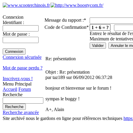
Connexion
Message du rapport :
*
Identifiant :
Code de Confirmation
*
1 + 6 = ?
Entrez le résultat de l'
Mot de passe :
Maximum de tentatives
Connexion sécurisée
Re: présentation
Mot de passe perdu ?
Objet : Re: présentation
par taz189 sur 06/09/2012 06:37:28
Inscrivez-vous !
Menu Principal
bonjour et bienvenue sur le forum !
Accueil
Forum
Recherche
sympas le buggy !
A+, Alain
Recherche avancée
Site archivé nous le gardons en ligne pour références techniques
http