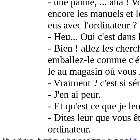
- une panne, ... aha ! V
encore les manuels et 
eus avec l'ordinateur ?
- Heu... Oui c'est dans 
- Bien ! allez les cher
emballez-le comme c'ét
le au magasin où vous 
- Vraiment ? c'est si sé
- J'en ai peur.
- Et qu'est ce que je leu
- Dites leur que vous ê
ordinateur.
Site archivé nous le gardons en ligne pour références techniques
http