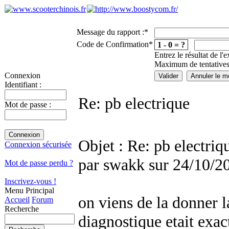
Message du rapport :
*
Code de Confirmation
*
1 - 0 = ?
Entrez le résultat de l'
Maximum de tentatives
Connexion
Identifiant :
Re: pb electrique
Mot de passe :
Objet : Re: pb electriq
Connexion sécurisée
par swakk sur 24/10/2
Mot de passe perdu ?
Inscrivez-vous !
Menu Principal
on viens de la donner la
Accueil
Forum
Recherche
diagnostique etait exac