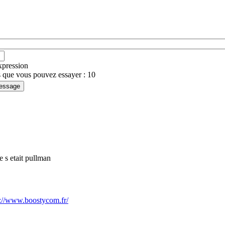
expression
 que vous pouvez essayer : 10
e s etait pullman
s://www.boostycom.fr/