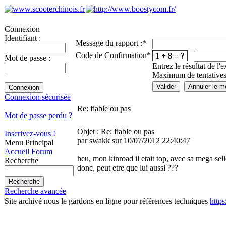
Connexion
Identifiant :
Message du rapport :
*
Code de Confirmation
*
1 + 8 = ?
Mot de passe :
Entrez le résultat de l'
Maximum de tentatives
Connexion sécurisée
Re: fiable ou pas
Mot de passe perdu ?
Objet : Re: fiable ou pas
Inscrivez-vous !
par swakk sur 10/07/2012 22:40:47
Menu Principal
Accueil
Forum
heu, mon kinroad il etait top, avec sa mega sell
Recherche
donc, peut etre que lui aussi ???
Recherche avancée
Site archivé nous le gardons en ligne pour références techniques
http