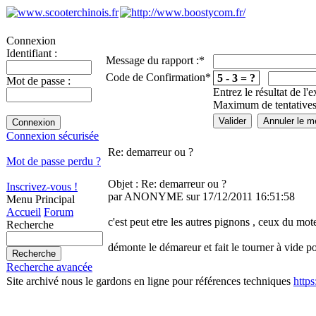
Connexion
Identifiant :
Message du rapport :
*
Code de Confirmation
*
5 - 3 = ?
Mot de passe :
Entrez le résultat de l'
Maximum de tentatives
Connexion sécurisée
Re: demarreur ou ?
Mot de passe perdu ?
Objet : Re: demarreur ou ?
Inscrivez-vous !
par ANONYME sur 17/12/2011 16:51:58
Menu Principal
Accueil
Forum
c'est peut etre les autres pignons , ceux du mo
Recherche
démonte le démareur et fait le tourner à vide po
Recherche avancée
Site archivé nous le gardons en ligne pour références techniques
http