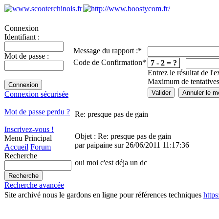
Connexion
Identifiant :
Message du rapport :
*
Mot de passe :
Code de Confirmation
*
7 - 2 = ?
Entrez le résultat de l'
Maximum de tentatives
Connexion sécurisée
Mot de passe perdu ?
Re: presque pas de gain
Inscrivez-vous !
Objet : Re: presque pas de gain
Menu Principal
par paipaine sur 26/06/2011 11:17:36
Accueil
Forum
Recherche
oui moi c'est déja un dc
Recherche avancée
Site archivé nous le gardons en ligne pour références techniques
http